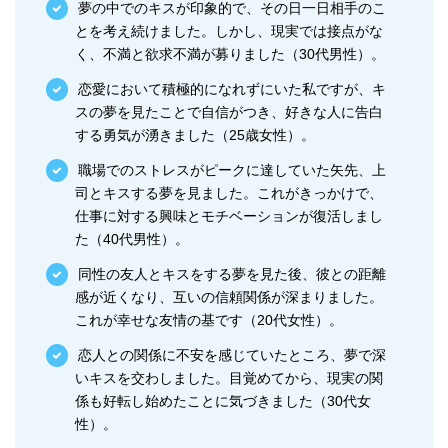
夢の中でのキスが印象的で、その日一日相手のこ
とを考え続けました。しかし、現実では接点がな
く、不満と欲求不満が募りました（30代男性）。
恋愛において積極的になれずにいた私ですが、キ
スの夢を見たことで自信がつき、好きな人に告白
する勇気が湧きました（25歳女性）。
職場でのストレスがピークに達していた矢先、上
司とキスする夢を見ました。これがきっかけで、
仕事に対する興味とモチベーションが復活しまし
た（40代男性）。
同性の友人とキスをする夢を見た後、彼との距離
感が近くなり、互いの信頼関係が深まりました。
これが幸せな友情の基です（20代女性）。
恋人との関係に不安を感じていたところ、夢で深
いキスを交わしました。目覚めてから、現実の関
係も好転し始めたことに気づきました（30代女
性）。