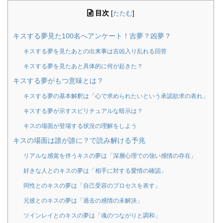
目次
[
たたむ
]
キスする夢見た100名へアンケート！吉夢？凶夢？
キスする夢を見たあとの出来事は吉凶入り乱れる回答
キスする夢を見たあと具体的に何が起きた？
キスする夢がもつ意味とは？
キスする夢の基本解釈は「心で求められたいという承認欲求の表れ」
キスする夢が示すスピリチュアルな暗示は？
キスの場面が登場する状況の理解をしよう
キスの場面は誰が誰に？で読み解ける予兆
リアルな感覚を伴うキスの夢は「深層心理での強い感情の存在」
好きな人とのキスの夢は「相手に対する愛情の確認」
同性とのキスの夢は「自己受容のプロセスを表す」
元彼とのキスの夢は「過去の感情の未解決」
ツインレイとのキスの夢は「魂のつながりと調和」