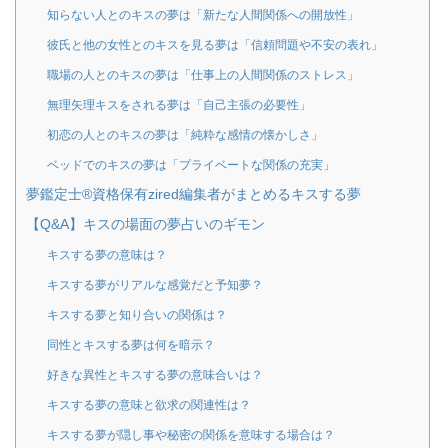
知らない人とのキスの夢は「新たな人間関係への開放性」
彼氏と他の女性とのキスを見る夢は「信頼問題や不安の表れ」
職場の人とのキスの夢は「仕事上の人間関係のストレス」
無理矢理キスをされる夢は「自己主張の必要性」
初恋の人とのキスの夢は「純粋な感情の懐かしさ」
ベッドでのキスの夢は「プライベートな関係の充実」
夢鑑定士®資格保有zired編集者がまとめるキスする夢
【Q&A】キスの場面の夢占いのギモン
キスする夢の意味は？
キスする夢がリアルな感覚だと予知夢？
キスする夢と知り合いの関係は？
同性とキスする夢は何を暗示？
好きな異性とキスする夢の意味合いは？
キスする夢の意味と欲求の関連性は？
キスする夢が隠し事や秘密の関係を意味する場合は？