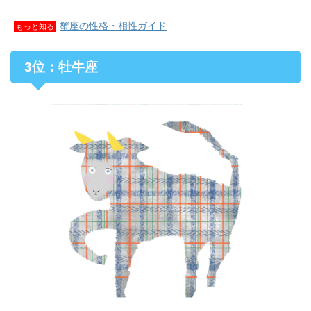
蟹座の性格・相性ガイド
もっと知る
3位：牡牛座