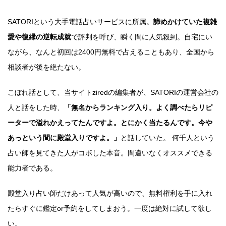
SATORIという大手電話占いサービスに所属。
諦めかけていた複雑
愛や復縁の逆転成就
で評判を呼び、瞬く間に人気殺到。自宅にい
ながら、なんと初回は2400円無料で占えることもあり、全国から
相談者が後を絶たない。
こぼれ話として、当サイトziredの編集者が、SATORIの運営会社の
人と話をした時、
「無名からランキング入り。よく調べたらリピ
ーターで溢れかえってたんですよ。とにかく当たるんです。今や
あっという間に殿堂入りですよ。」
と話していた。 何千人という
占い師を見てきた人がコボした本音。間違いなくオススメできる
能力者である。
殿堂入り占い師だけあって人気が高いので、無料権利を手に入れ
たらすぐに鑑定or予約をしてしまおう。一度は絶対に試して欲し
い。