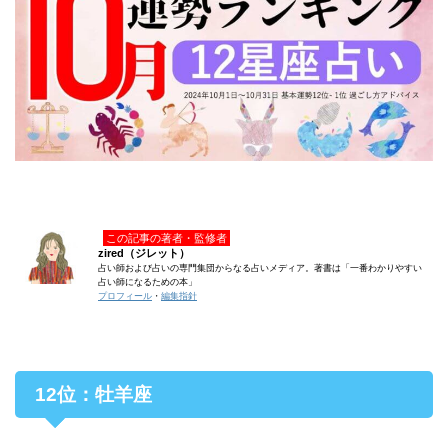
この記事の著者・監修者
zired（ジレット）
占い師および占いの専門集団からなる占いメディア。著書は「一番わかりやすい
占い師になるための本」
プロフィール
・
編集指針
12位：牡羊座