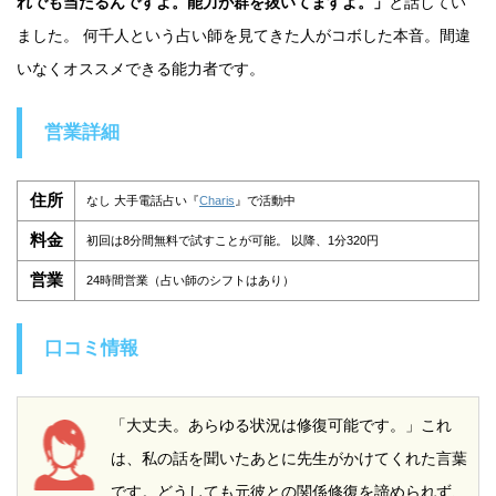
れでも当たるんですよ。能力が群を抜いてますよ。」
と話してい
ました。 何千人という占い師を見てきた人がコボした本音。間違
いなくオススメできる能力者です。
営業詳細
住所
なし 大手電話占い『
Charis
』で活動中
料金
初回は8分間無料で試すことが可能。 以降、1分320円
営業
24時間営業（占い師のシフトはあり）
口コミ情報
「大丈夫。あらゆる状況は修復可能です。」これ
は、私の話を聞いたあとに先生がかけてくれた言葉
です。どうしても元彼との関係修復を諦められず、