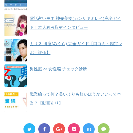
電話占いモネ 神先美怜(カンザキミレイ)完全ガイ
ド！本人独占取材インタビュー
カリス 御座(みくら) 完全ガイド【口コミ・鑑定レ
ポ・評価】
男性脳 or 女性脳 チェック診断
職業線って何？長いよりも短いほうがいいって本
当？【動画あり】
B!