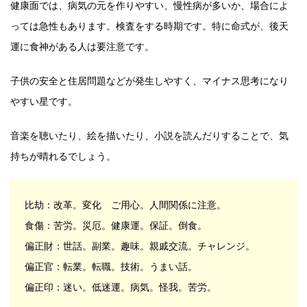
健康面では、病気の元を作りやすい、慢性病が多いか、場合によ
っては急性もあります。検査をする時期です。特に命式が、後天
運に食神がある人は要注意です。
子供の安全と住居問題などが発生しやすく、マイナス思考になり
やすい星です。
音楽を聴いたり、絵を描いたり、小説を読んだりすることで、気
持ちが晴れるでしょう。
比劫：改革。変化 ご用心。人間関係に注意。
食傷：苦労。災厄。健康運。保証。倒食。
偏正財：世話。副業。趣味。親戚交流。チャレンジ。
偏正官：転業。転職。技術。うまい話。
偏正印：迷い。低迷運。病気。怪我。苦労。