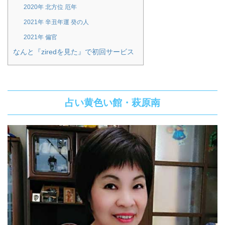
2020年 北方位 厄年
2021年 辛丑年運 癸の人
2021年 偏官
なんと『ziredを見た』で初回サービス
占い黄色い館・萩原南