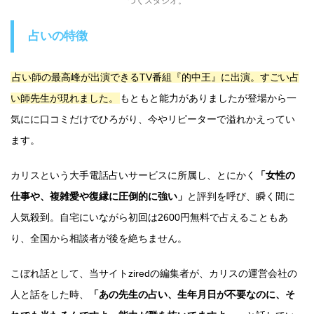
つくスタジオ。
占いの特徴
占い師の最高峰が出演できるTV番組『的中王』に出演。すごい占
い師先生が現れました。
もともと能力がありましたが登場から一
気にに口コミだけでひろがり、今やリピーターで溢れかえってい
ます。
カリスという大手電話占いサービスに所属し、とにかく
「女性の
仕事や、複雑愛や復縁に圧倒的に強い」
と評判を呼び、瞬く間に
人気殺到。自宅にいながら初回は2600円無料で占えることもあ
り、全国から相談者が後を絶ちません。
こぼれ話として、当サイトziredの編集者が、カリスの運営会社の
人と話をした時、
「あの先生の占い、生年月日が不要なのに、そ