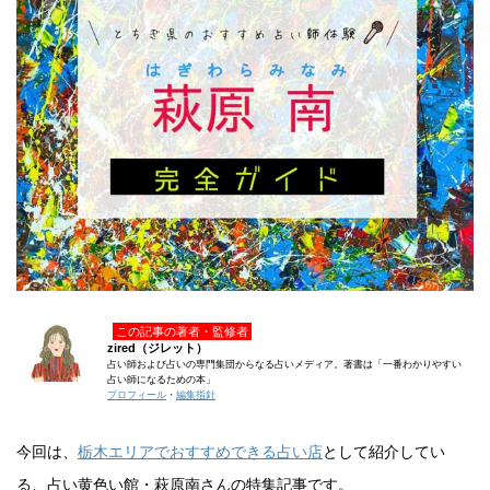
この記事の著者・監修者
zired（ジレット）
占い師および占いの専門集団からなる占いメディア。著書は「一番わかりやすい
占い師になるための本」
プロフィール
・
編集指針
今回は、
栃木エリアでおすすめできる占い店
として紹介してい
る、占い黄色い館・萩原南さんの特集記事です。