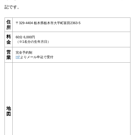
記です。
住
〒329-4404 栃木県栃木市大平町富田2363-5
所
料
60分 6,000円
金
（※1名分の生年月日）
営
完全予約制
業
HP
よりメール申込で受付
地
図