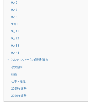
9と6
9と7
9と8
9同士
9と11
9と22
9と33
9と44
ソウルナンバー9の運勢傾向
恋愛傾向
結婚
仕事・適職
2025年運勢
2026年運勢