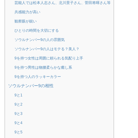
芸能人では松本人志さん、北川景子さん、菅田将暉さん等
共感能力が高い
観察眼が鋭い
ひとりの時間を大切にする
ソウルナンバー9の人の雰囲気
ソウルナンバー9の人はモテる？美人？
9を持つ女性は周囲に頼られる気配り上手
9を持つ男性は物腰柔らかな癒し系
9を持つ人のラッキーカラー
ソウルナンバー9の相性
9と1
9と2
9と3
9と4
9と5