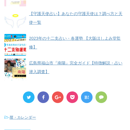
【守護天使占い】あなたの守護天使は？調べ方と天
使一覧
2023年の十二支占い・各運勢 【大阪ほしよみ堂監
修】
広島県福山市『南陽』完全ガイド【特徴解説・占い
潜入調査】
B!
-
暦・カレンダー