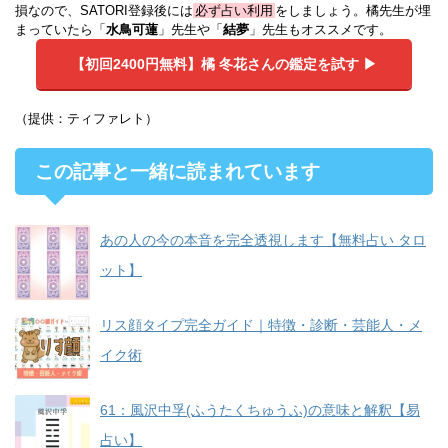
損なので、SATORI登録後には
必ず占い利用
をしましょう。橘先生が埋
まっていたら「
水鳥可蓮
」先生や「
結夢
」先生もオススメです。
【初回2400円無料】
橘 冬花さんの鑑定を試す ▶︎
（提供：ティファレト）
この記事と一緒に読まれています
あの人の今の本音を完全透視します【無料占い タロ
ット】
リス顔タイプ完全ガイド｜特徴・診断・芸能人・メ
イク術
61：風沢中孚(ふうたくちゅうふ)の意味と解釈【易
占い】