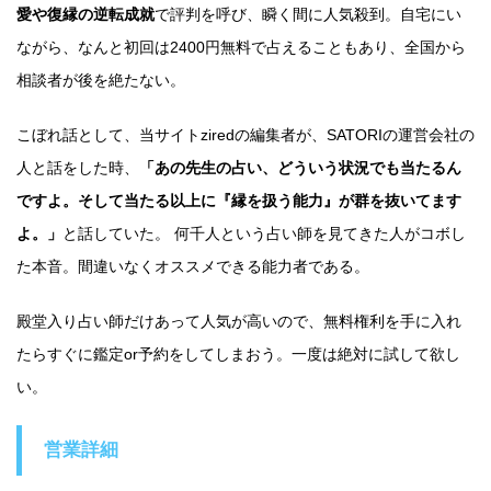
愛や復縁の逆転成就
で評判を呼び、瞬く間に人気殺到。自宅にい
ながら、なんと初回は2400円無料で占えることもあり、全国から
相談者が後を絶たない。
こぼれ話として、当サイトziredの編集者が、SATORIの運営会社の
人と話をした時、
「あの先生の占い、どういう状況でも当たるん
ですよ。そして当たる以上に『縁を扱う能力』が群を抜いてます
よ。」
と話していた。 何千人という占い師を見てきた人がコボし
た本音。間違いなくオススメできる能力者である。
殿堂入り占い師だけあって人気が高いので、無料権利を手に入れ
たらすぐに鑑定or予約をしてしまおう。一度は絶対に試して欲し
い。
営業詳細