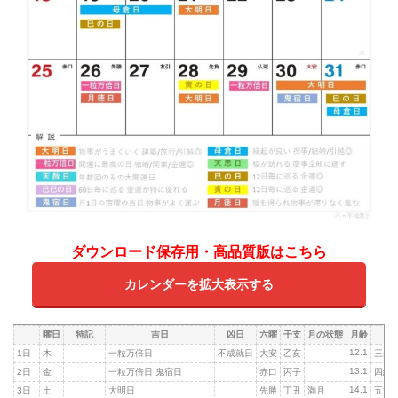
ダウンロード保存用・高品質版はこちら
カレンダーを拡大表示する
曜日
特記
吉日
凶日
六曜
干支
月の状態
月齢
九
12.1
1日
木
一粒万倍日
不成就日
大安
乙亥
三碧
13.1
2日
金
一粒万倍日 鬼宿日
赤口
丙子
四緑
14.1
3日
土
大明日
先勝
丁丑
満月
五黄