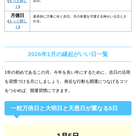
(
もっと詳し
吉日。
く
)
月徳日
基本的に万事に向く吉日。月の幸運を守護する神がいる日とさ
(
もっと詳し
れる。
く
)
2026年1月の縁起がいい日一覧
1年の初めであるこの月。今年を良い年にするために、吉日の活用
を習慣づける月にしましょう。身近な行動も開運につなげるコツ
をつかめば、開運習慣にできます。
一粒万倍日と大明日と天恩日が重なる5日