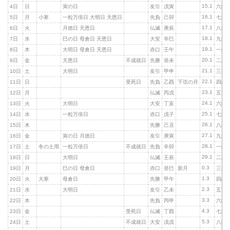
15.1
4日
日
寅の日
友引
戊寅
六白
16.1
5日
月
小寒
一粒万倍日 大明日 天恩日
先負
己卯
七赤
17.1
6日
火
月徳日 天恩日
仏滅
庚辰
八白
18.1
7日
水
巳の日 母倉日 天恩日
大安
辛巳
九紫
19.1
8日
木
大明日 母倉日 天恩日
赤口
壬午
一白
20.1
9日
金
天恩日
不成就日
先勝
癸未
二黒
21.1
10日
土
大明日
友引
甲申
三碧
22.1
11日
日
受死日
先負
乙酉
下弦の月
四緑
23.1
12日
月
仏滅
丙戌
五黄
24.1
13日
火
大明日
大安
丁亥
六白
25.1
14日
水
一粒万倍日
赤口
戊子
七赤
26.1
15日
木
先勝
己丑
八白
27.1
16日
金
寅の日 月徳日
友引
庚寅
九紫
28.1
17日
土
冬の土用
一粒万倍日
不成就日
先負
辛卯
一白
29.1
18日
日
大明日
仏滅
壬辰
二黒
0.3
19日
月
巳の日 母倉日
赤口
癸巳
新月
三碧
1.3
20日
火
大寒
母倉日
先勝
甲午
四緑
2.3
21日
水
大明日
友引
乙未
五黄
3.3
22日
木
先負
丙申
六白
4.3
23日
金
受死日
仏滅
丁酉
七赤
5.3
24日
土
不成就日
大安
戊戌
八白