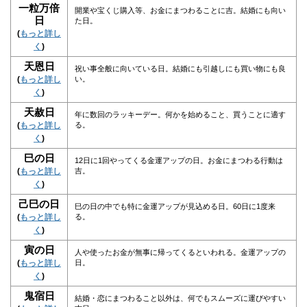
一粒万倍
開業や宝くじ購入等、お金にまつわることに吉。結婚にも向い
日
た日。
(
もっと詳し
く
)
天恩日
祝い事全般に向いている日。結婚にも引越しにも買い物にも良
(
もっと詳し
い。
く
)
天赦日
年に数回のラッキーデー。何かを始めること、買うことに適す
(
もっと詳し
る。
く
)
巳の日
12日に1回やってくる金運アップの日。お金にまつわる行動は
(
もっと詳し
吉。
く
)
己巳の日
巳の日の中でも特に金運アップが見込める日。60日に1度来
(
もっと詳し
る。
く
)
寅の日
人や使ったお金が無事に帰ってくるといわれる。金運アップの
(
もっと詳し
日。
く
)
鬼宿日
結婚・恋にまつわること以外は、何でもスムーズに運びやすい