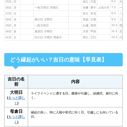
6.3
25日
日
赤口
己亥
九紫
7.3
26日
月
一粒万倍日 月徳日
先勝
庚子
上弦の月
一白
8.3
27日
火
友引
辛丑
二黒
9.3
28日
水
寅の日 大明日
先負
壬寅
三碧
10.3
29日
木
一粒万倍日
仏滅
癸卯
四緑
11.3
30日
金
鬼宿日 大明日
大安
甲辰
五黄
12.3
31日
土
巳の日 大明日 母倉日
赤口
乙巳
六白
どう縁起がいい？吉日の意味【早見表】
吉日の名
内容
前
大明日
ライフイベントに適する日。建築や引越し、結婚式、旅行に向
(
もっと詳し
く。
く
)
母倉日
縁起の良い、特に入籍や挙式に向く日。引越しにも向いている
(
もっと詳し
日。
く
)