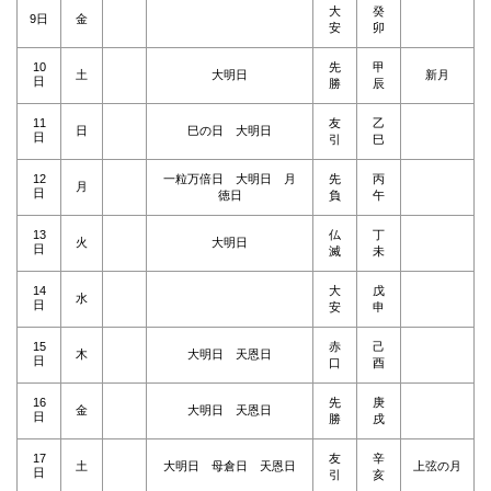
大
癸
9日
金
安
卯
10
先
甲
土
大明日
新月
日
勝
辰
11
友
乙
日
巳の日 大明日
日
引
巳
12
一粒万倍日 大明日 月
先
丙
月
日
徳日
負
午
13
仏
丁
火
大明日
日
滅
未
14
大
戊
水
日
安
申
15
赤
己
木
大明日 天恩日
日
口
酉
16
先
庚
金
大明日 天恩日
日
勝
戌
17
友
辛
土
大明日 母倉日 天恩日
上弦の月
日
引
亥