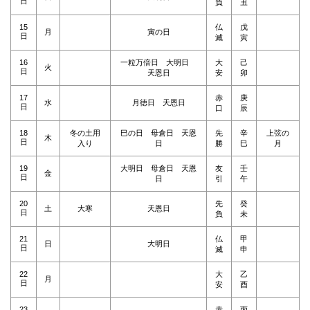
日
負
丑
15
仏
戊
月
寅の日
日
滅
寅
16
一粒万倍日 大明日
大
己
火
日
天恩日
安
卯
17
赤
庚
水
月徳日 天恩日
日
口
辰
18
冬の土用
巳の日 母倉日 天恩
先
辛
上弦の
木
日
入り
日
勝
巳
月
19
大明日 母倉日 天恩
友
壬
金
日
日
引
午
20
先
癸
土
大寒
天恩日
日
負
未
21
仏
甲
日
大明日
日
滅
申
22
大
乙
月
日
安
酉
23
赤
丙