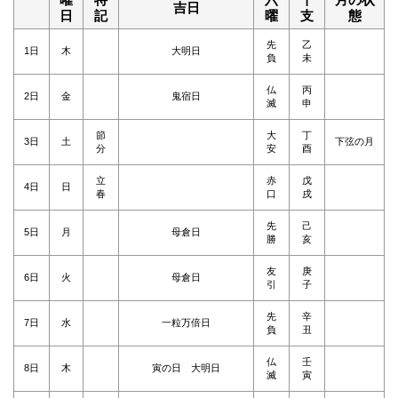
吉日
日
記
曜
支
態
先
乙
1日
木
大明日
負
未
仏
丙
2日
金
鬼宿日
滅
申
節
大
丁
3日
土
下弦の月
分
安
酉
立
赤
戊
4日
日
春
口
戌
先
己
5日
月
母倉日
勝
亥
友
庚
6日
火
母倉日
引
子
先
辛
7日
水
一粒万倍日
負
丑
仏
壬
8日
木
寅の日 大明日
滅
寅