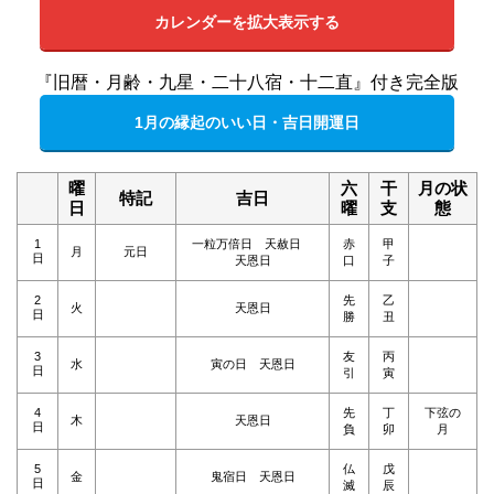
カレンダーを拡大表示する
『旧暦・月齢・九星・二十八宿・十二直』付き完全版
1月の縁起のいい日・吉日開運日
曜
六
干
月の状
特記
吉日
日
曜
支
態
1
一粒万倍日 天赦日
赤
甲
月
元日
日
天恩日
口
子
2
先
乙
火
天恩日
日
勝
丑
3
友
丙
水
寅の日 天恩日
日
引
寅
4
先
丁
下弦の
木
天恩日
日
負
卯
月
5
仏
戊
金
鬼宿日 天恩日
日
滅
辰