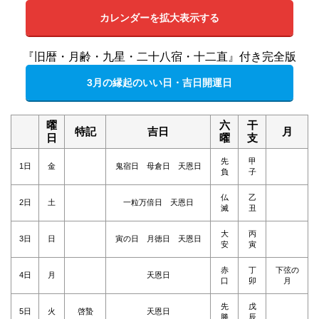
カレンダーを拡大表示する
『旧暦・月齢・九星・二十八宿・十二直』付き完全版
3月の縁起のいい日・吉日開運日
曜
六
干
特記
吉日
月
日
曜
支
先
甲
1日
金
鬼宿日 母倉日 天恩日
負
子
仏
乙
2日
土
一粒万倍日 天恩日
滅
丑
大
丙
3日
日
寅の日 月徳日 天恩日
安
寅
赤
丁
下弦の
4日
月
天恩日
口
卯
月
先
戊
5日
火
啓蟄
天恩日
勝
辰