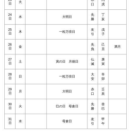
火
日
口
戌
24
先
丁
水
大明日
日
勝
亥
25
友
戊
木
一粒万倍日
日
引
子
26
先
己
金
満月
日
負
丑
27
仏
庚
土
寅の日 月徳日
日
滅
寅
28
大
辛
日
一粒万倍日
日
安
卯
29
赤
壬
月
大明日
日
口
辰
30
先
癸
火
巳の日 母倉日
日
勝
巳
31
友
甲
水
母倉日
日
引
午