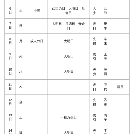
6
己巳の日 大明日 母
大
己
土
小寒
日
倉日
安
巳
7
大明日 月徳日 母倉
赤
庚
日
日
日
口
午
8
先
辛
月
成人の日
大明日
日
勝
未
9
友
壬
火
大明日
日
引
申
10
先
癸
水
大明日
日
負
酉
11
赤
甲
木
新月
日
口
戌
12
先
乙
金
日
勝
亥
13
友
丙
土
一粒万倍日
日
引
子
14
先
丁
日
大明日