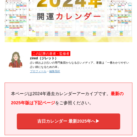
この記事の著者・監修者
zired（ジレット）
占い師および占いの専門集団からなる占いメディア。著書は「一番わかりやすい
占い師になるための本」
プロフィール
・
編集指針
本ページは2024年過去カレンダーアーカイブです。
最新の
2025年版は下記ページ
をご参照ください。
吉日カレンダー 最新2025年へ▶︎