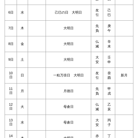
友
己
6日
水
己巳の日 大明日
引
巳
先
庚
7日
木
大明日
負
午
仏
辛
8日
金
大明日
滅
未
大
壬
9日
土
大明日
安
申
10
友
癸
日
一粒万倍日 大明日
新月
日
引
酉
11
先
甲
月
月徳日
日
負
戌
12
仏
乙
火
母倉日
日
滅
亥
13
大
丙
水
母倉日
日
安
子
14
赤
丁