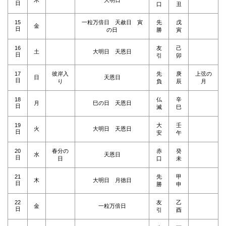
木
大明日
日
口
丑
15
一粒万倍日 天赦日 寅
先
戊
金
日
の日
勝
寅
16
友
己
土
大明日 天恩日
日
引
卯
17
彼岸入
先
庚
上弦の
日
天恩日
日
り
負
辰
月
18
仏
辛
月
巳の日 天恩日
日
滅
巳
19
大
壬
火
大明日 天恩日
日
安
午
20
春分の
赤
癸
水
天恩日
日
日
口
未
21
先
甲
木
大明日 月徳日
日
勝
申
22
友
乙
金
一粒万倍日
日
引
酉