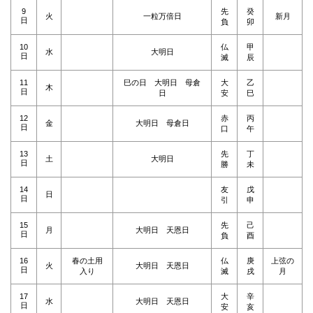
9
先
癸
火
一粒万倍日
新月
日
負
卯
10
仏
甲
水
大明日
日
滅
辰
11
巳の日 大明日 母倉
大
乙
木
日
日
安
巳
12
赤
丙
金
大明日 母倉日
日
口
午
13
先
丁
土
大明日
日
勝
未
14
友
戊
日
日
引
申
15
先
己
月
大明日 天恩日
日
負
酉
16
春の土用
仏
庚
上弦の
火
大明日 天恩日
日
入り
滅
戌
月
17
大
辛
水
大明日 天恩日
日
安
亥