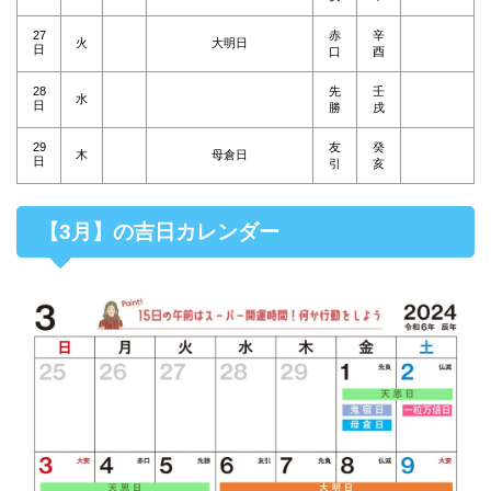
27
赤
辛
火
大明日
日
口
酉
28
先
壬
水
日
勝
戌
29
友
癸
木
母倉日
日
引
亥
【3月】の吉日カレンダー