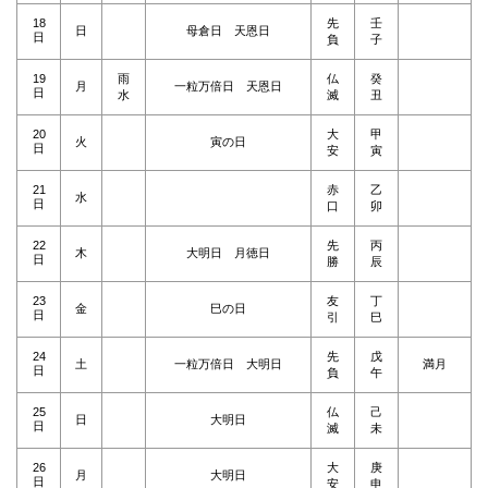
18
先
壬
日
母倉日 天恩日
日
負
子
19
雨
仏
癸
月
一粒万倍日 天恩日
日
水
滅
丑
20
大
甲
火
寅の日
日
安
寅
21
赤
乙
水
日
口
卯
22
先
丙
木
大明日 月徳日
日
勝
辰
23
友
丁
金
巳の日
日
引
巳
24
先
戊
土
一粒万倍日 大明日
満月
日
負
午
25
仏
己
日
大明日
日
滅
未
26
大
庚
月
大明日
日
安
申