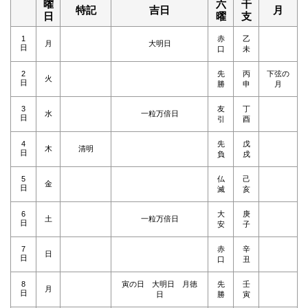
曜
六
干
特記
吉日
月
日
曜
支
1
赤
乙
月
大明日
日
口
未
2
先
丙
下弦の
火
日
勝
申
月
3
友
丁
水
一粒万倍日
日
引
酉
4
先
戊
木
清明
日
負
戌
5
仏
己
金
日
滅
亥
6
大
庚
土
一粒万倍日
日
安
子
7
赤
辛
日
日
口
丑
8
寅の日 大明日 月徳
先
壬
月
日
日
勝
寅