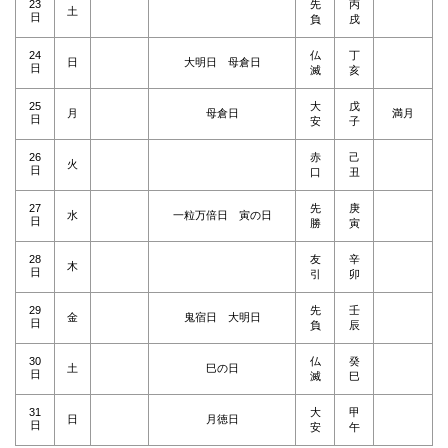
23
先
丙
土
日
負
戌
24
仏
丁
日
大明日 母倉日
日
滅
亥
25
大
戊
月
母倉日
満月
日
安
子
26
赤
己
火
日
口
丑
27
先
庚
水
一粒万倍日 寅の日
日
勝
寅
28
友
辛
木
日
引
卯
29
先
壬
金
鬼宿日 大明日
日
負
辰
30
仏
癸
土
巳の日
日
滅
巳
31
大
甲
日
月徳日
日
安
午