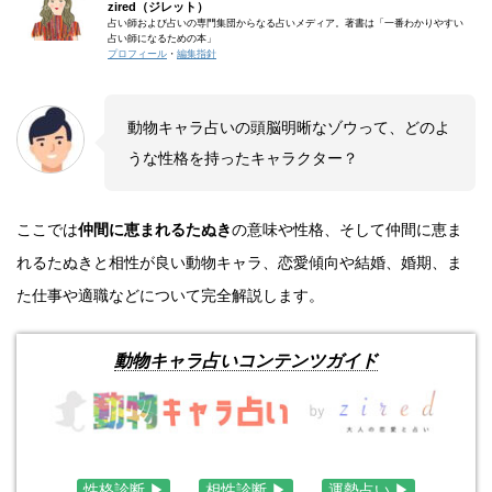
zired（ジレット）
占い師および占いの専門集団からなる占いメディア。著書は「一番わかりやすい
占い師になるための本」
プロフィール
・
編集指針
動物キャラ占いの頭脳明晰なゾウって、どのよ
うな性格を持ったキャラクター？
ここでは
仲間に恵まれるたぬき
の意味や性格、そして仲間に恵ま
れるたぬきと相性が良い動物キャラ、恋愛傾向や結婚、婚期、ま
た仕事や適職などについて完全解説します。
動物キャラ占いコンテンツガイド
性格診断 ▶︎
相性診断 ▶︎
運勢占い ▶︎