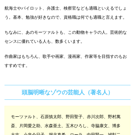
航海士やパイロット、弁護士、検察官なども適職といえるでしょ
う。基本、勉強が好きなので、資格職は何でも適職と言えます。
ちなみに、あのモーツァルトも、この動物キャラの人。芸術的な
センスに優れている人も、数多くいます。
作曲家はもちろん、歌手や画家、漫画家、作家等を目指すのもお
すすめです。
頭脳明晰なゾウの芸能人（著名人）
モーツァルト、石原慎太郎、野田聖子、赤川次郎、野村萬
斎、片岡愛之助、水森亜土、五木ひろし、寺脇康文、博多
大吉、小泉今日子、堀北真希、ローラ、中田賢一、城彰二