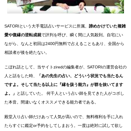
SATORIという大手電話占いサービスに所属。
諦めかけていた複雑
愛や復縁の逆転成就
で評判を呼び、瞬く間に人気殺到。自宅にい
ながら、なんと初回は2400円無料で占えることもあり、全国から
相談者が後を絶たない。
こぼれ話として、当サイトziredの編集者が、SATORIの運営会社の
人と話をした時、
「あの先生の占い、どういう状況でも当たるん
ですよ。そして当たる以上に『縁を扱う能力』が群を抜いてます
よ。」
と話していた。 何千人という占い師を見てきた人がコボし
た本音。間違いなくオススメできる能力者である。
殿堂入り占い師だけあって人気が高いので、無料権利を手に入れ
たらすぐに鑑定or予約をしてしまおう。一度は絶対に試して欲し