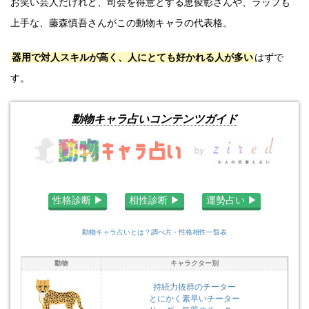
お笑い芸人だけれど、司会を得意とする恵俊彰さんや、ラップも
上手な、藤森慎吾さんがこの動物キャラの代表格。
器用で対人スキルが高く、人にとても好かれる人が多い
はずで
す。
動物キャラ占いコンテンツガイド
性格診断 ▶︎
相性診断 ▶︎
運勢占い ▶︎
動物キャラ占いとは？調べ方・性格相性一覧表
動物
キャラクター別
持続力抜群のチーター
とにかく素早いチーター