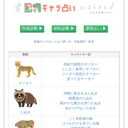
性格診断 ▶︎
相性診断 ▶︎
運勢占い ▶︎
動物キャラ占いとは？調べ方・性格相性一覧表
動物
キャラクター別
持続力抜群のチーター
とにかく素早いチーター
リーダー気質のチーター
堂々たるチーター
チーター
仲間に恵まれるたぬき
慎重派のたぬき
穏やかな魅力を持つたぬき
ぬかりのないたぬき
たぬき
ごく自然体の猿
ゴールだけを見ている猿