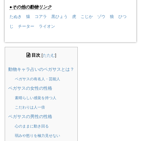
●その他の動物リンク
たぬき
猿
コアラ
黒ひょう
虎
こじか
ゾウ
狼
ひつ
じ
チーター
ライオン
目次
[
たたむ
]
動物キャラ占いのペガサスとは？
ペガサスの有名人・芸能人
ペガサスの女性の性格
素晴らしい感覚を持つ人
こだわりは人一倍
ペガサスの男性の性格
心のままに動き回る
弱みや怒りを極力見せない