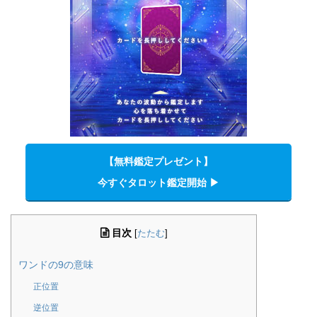
【無料鑑定プレゼント】
今すぐタロット鑑定開始 ▶︎
目次
[
たたむ
]
ワンドの9の意味
正位置
逆位置