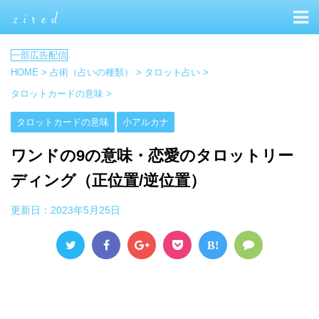
HOME
>
占術（占いの種類）
>
タロット占い
>
タロットカードの意味
>
タロットカードの意味
小アルカナ
ワンドの9の意味・恋愛のタロットリー
ディング（正位置/逆位置）
更新日：
2023年5月25日
B!