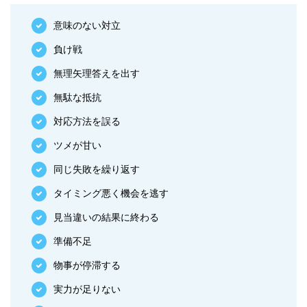
意味のない対立
負け戦
無理矢理答えを出す
無駄な抵抗
対応方法を誤る
ツメが甘い
同じ失敗を繰り返す
タイミング悪く機会を逃す
見当違いの結果に終わる
準備不足
物事が停滞する
実力が足りない