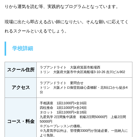
りから運気を読む等、実践的なプログラムとなっています。
現場に出たら即占える占い師になりたい。そんな願いに応えてく
れるスクールといえるでしょう。
学校詳細
ラブアンドライト 大阪府箕面市船場西
スクール住所
トリン 大阪府大阪市中央区南船場3-10-26 吉川ビル902
ラブアンドライト 要問合せ
アクセス
トリン 大阪メトロ御堂筋線心斎橋駅・北8出口から徒歩4
分
手相講座 1回11000円×全16回
四柱推命 1回11000円×全24回
タロット 1回11000円×全18回
九星気学 2日間集中講座 初級2日間50000円 上級2日間
コース・料金
50000円
※グループレッスンの価格。
※九星気学以外は、管理費3300円が別途必要。一括納入に
より免除。