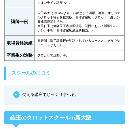
※オンライン講座あり。
吉田ルナ（1994年より占い師として活躍。著書、オリジナ
ルタロット等も多数出版。西洋占星術、タロット、占い師
講師一例
養成講座等を担当。）
京風仁子（大阪天王寺や難波等、関西において活躍中の占
い師。手相、西洋占星術講座を担当。）
要確認（修了証発行が明記されているコースと、そうでな
取得資格実績
いコースがある）。
卒業生の進路
プロとして活動、等。
スクールの口コミ
使える講座でじっくり学べる。
羅王のタロットスクールin新大阪