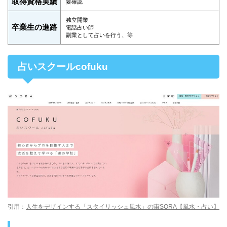
取得資格実績
要確認
独立開業
卒業生の進路
電話占い師
副業として占いを行う、等
占いスクールcofuku
引用：
人生をデザインする「スタイリッシュ風水」の宙SORA【風水・占い】