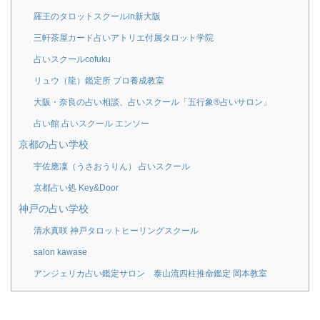
羅王のタロットスクールin新大阪
三軒茶屋カード占いアトリエ付属タロット学院
占いスクールcofuku
リュウ（龍）鑑定所 プロ養成教室
大阪・奈良の占い相談、占いスクール「五行象®占いサロン」
占い館 占いスクール エンソー
京都の占い学校
宇佐應凜（うさおうりん） 占いスクール
京都占い処 Key&Door
神戸の占い学校
清水真咲 神戸タロットヒーリングスクール
salon kawase
アンジェリカ占い鑑定サロン 泰山流四柱推命鑑定 岡本教室