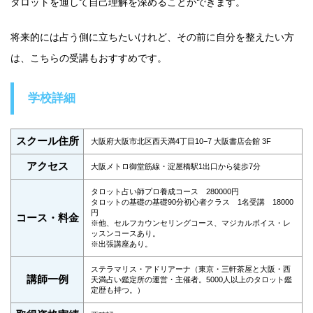
タロットを通して自己理解を深めることができます。
将来的には占う側に立ちたいけれど、その前に自分を整えたい方
は、こちらの受講もおすすめです。
学校詳細
スクール住所
大阪府大阪市北区西天満4丁目10−7 大阪書店会館 3F
アクセス
大阪メトロ御堂筋線・淀屋橋駅1出口から徒歩7分
タロット占い師プロ養成コース 280000円
タロットの基礎の基礎90分初心者クラス 1名受講 18000
円
コース・料金
※他、セルフカウンセリングコース、マジカルボイス・レ
ッスンコースあり。
※出張講座あり。
ステラマリス・アドリアーナ（東京・三軒茶屋と大阪・西
講師一例
天満占い鑑定所の運営・主催者。5000人以上のタロット鑑
定歴も持つ。）