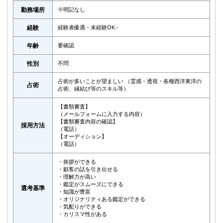
勤務場所
※明記なし
経験
経験者優遇・未経験OK.-
年齢
要確認
性別
不問
占術が多いことが望ましい （霊感・透視・各種西洋東洋の
占術
占術、縁結び等のスキル等）
【書類審査】
（メールフォームに入力する内容）
【書類審査内容の確認】
採用方法
（電話）
【オーディション】
（電話）
・挨拶ができる
・顧客の話を引き出せる
・理解力が高い
・鑑定がスムーズにできる
選考基準
・知識が豊富
・オリジナリティある鑑定ができる
・気配りができる
・カリスマ性がある