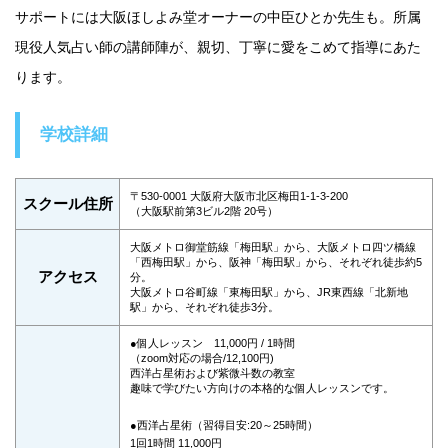
サポートには大阪ほしよみ堂オーナーの中臣ひとか先生も。所属
現役人気占い師の講師陣が、親切、丁寧に愛をこめて指導にあた
ります。
学校詳細
〒530-0001 大阪府大阪市北区梅田1-1-3-200
スクール住所
（大阪駅前第3ビル2階 20号）
大阪メトロ御堂筋線「梅田駅」から、大阪メトロ四ツ橋線
「西梅田駅」から、阪神「梅田駅」から、それぞれ徒歩約5
アクセス
分。
大阪メトロ谷町線「東梅田駅」から、JR東西線「北新地
駅」から、それぞれ徒歩3分。
●個人レッスン 11,000円 / 1時間
（zoom対応の場合/12,100円)
西洋占星術および紫微斗数の教室
趣味で学びたい方向けの本格的な個人レッスンです。
●西洋占星術（習得目安:20～25時間）
1回1時間 11,000円