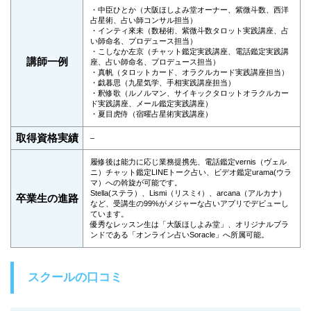
・中臣ひとか（大阪ほしよみ堂オーナー、紫微斗数、西洋
占星術、占い師コンサル担当）
・インティ來未（数秘術、紫微斗数タロット実践講座、占
い師命名、プロデュース担当）
・こしなか左京（チャット鑑定実践講座、電話鑑定実践講
講師一例
座、占い師命名、プロデュース担当）
・真帆（タロットカード、オラクルカード実践講座担当）
・戯暮思（九星気学、手相実践講座担当）
・釈修歌（ルノルマン、サイキックタロットオラクルカー
ド実践講座、メール鑑定実践講座）
・夏目虎侍（宿曜占星術実践講座）
取得資格実績
–
履修後は能力に応じ業務提携先、電話鑑定vernis（ヴェル
ニ）チャット鑑定LINEトーク占い、ビデオ鑑定urama(ウラ
マ）への斡旋が可能です。
Stella(ステラ）、Lismi（リスミｨ）、arcana（アルカナ）
卒業生の進路
など、受講生の99%がメジャーな占いアプリでデビューし
ています。
優秀なレッスン生は「大阪ほしよみ堂」、オリジナルブラ
ンドである「オンライン占いSoracle」へ所属可能。
スクールの口コミ