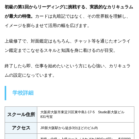
初級の第1回からリーディングに挑戦する、実践的なカリキュラム
が最大の特徴。
カードは丸暗記ではなく、その世界観を理解し、
イメージを膨らませて活用の幅を広げます。
上級修了で、対面鑑定はもちろん、チャット等を通じたオンライ
ン鑑定までこなせるスキルと知識を身に着けるのが目安。
終了したら即、仕事を始めたいという方にも心強い、カリキュラ
ムの設定になっています。
学校詳細
大阪府大阪市東淀川区東中島1-17-5 Studio新大阪ビル
スクール住所
831号室
アクセス
JR新大阪駅から徒歩3分ほどのビル内
初級・中級・上級コース（それぞれ180分×4回） 各50000