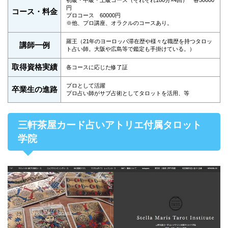
円
コース・料金
プロコース 60000円
※他、プロ講座、オラクルのコースあり。
羅王（21年のヨーロッパ滞在歴や様々な職歴を持つタロッ
講師一例
ト占い師。大阪や広島等で鑑定も手掛けている。）
取得資格実績
各コースに応じた修了証
プロとして活躍
卒業生の進路
プロ占い師がサブ占術としてタロットを活用、等
三軒茶屋カード占いアトリエ付属タロット
学院