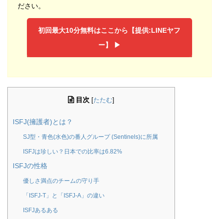
ださい。
初回最大10分無料はここから【提供:LINEヤフ
ー】 ▶︎
目次
[
たたむ
]
ISFJ(擁護者)とは？
SJ型・青色(水色)の番人グループ (Sentinels)に所属
ISFJは珍しい？日本での比率は6.82%
ISFJの性格
優しさ満点のチームの守り手
「ISFJ-T」と「ISFJ-A」の違い
ISFJあるある