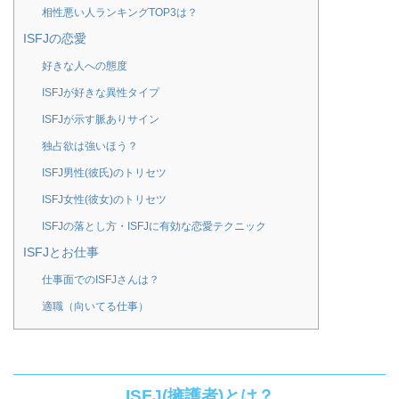
相性悪い人ランキングTOP3は？
ISFJの恋愛
好きな人への態度
ISFJが好きな異性タイプ
ISFJが示す脈ありサイン
独占欲は強いほう？
ISFJ男性(彼氏)のトリセツ
ISFJ女性(彼女)のトリセツ
ISFJの落とし方・ISFJに有効な恋愛テクニック
ISFJとお仕事
仕事面でのISFJさんは？
適職（向いてる仕事）
ISFJ(擁護者)とは？