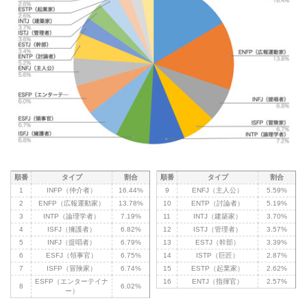
順番
タイプ
割合
順番
タイプ
割合
1
INFP（仲介者）
16.44%
9
ENFJ（主人公）
5.59%
2
ENFP（広報運動家）
13.78%
10
ENTP（討論者）
5.19%
3
INTP（論理学者）
7.19%
11
INTJ（建築家）
3.70%
4
ISFJ（擁護者）
6.82%
12
ISTJ（管理者）
3.57%
5
INFJ（提唱者）
6.79%
13
ESTJ（幹部）
3.39%
6
ESFJ（領事官）
6.75%
14
ISTP（巨匠）
2.87%
7
ISFP（冒険家）
6.74%
15
ESTP（起業家）
2.62%
ESFP（エンターテイナ
16
ENTJ（指揮官）
2.57%
8
6.02%
ー）