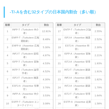
-T/-Aを含む32タイプの日本国内割合（多い順）
順番
タイプ
割合
順番
タイプ
割合
INFP-T（Turbulent 仲介
ENTP-T（Turbulent 討論
1
12.91%
17
2.55%
者）
者）
ENFP-T（Turbulent 広報
ISFJ-A（Assertive 擁護
2
8.48%
18
2.52%
運動家）
者）
ENFP-A（Assertive 広報
ESTJ-A（Assertive 幹
3
5.30%
19
2.30%
運動家）
部）
INFJ-T（Turbulent 提唱
ISFP-A（Assertive 冒険
4
4.97%
20
2.21%
者）
家）
ISFP-T（Turbulent 冒険
ISTJ-A（Assertive 管理
5
4.53%
21
1.93%
家）
者）
INTP-T（Turbulent 論理
INTJ-T（Turbulent 建築
6
4.52%
22
1.91%
学者）
家）
ISFJ-T（Turbulent 擁護
INFJ-A（Assertive 提唱
7
4.30%
23
1.82%
者）
者）
ESFJ-A（Assertive 領事
INTJ-A（Assertive 建築
8
3.76%
24
1.79%
官）
家）
INFP-A（Assertive 仲介
ISTJ-T（Turbulent 管理
9
3.53%
25
1.64%
者）
者）
ESFP-T（Turbulent エン
ESTP-A（Assertive 起業
10
3.08%
26
1.58%
ターテイナー）
家）