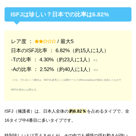
ISFJは珍しい？日本での比率は6.82%
レア度 ：
/ 最大5
日本のISFJ比率 ： 6.82%（約15人に1人）
-Tの比率 ： 4.30%（約23人に1人）
※1
-Aの比率 ： 2.52%（約40人に1人）
※1
（※1）-Tや-Aという概念は、MBTIを参考にした診断サービス16Personalitiesが独自に追加したもので
MBTIの視点とは異なる。
ISFJ（擁護者）は、日本人全体の
約6.82％
を占めるタイプで、全
16タイプ中4番目に多いタイプです。
特別珍しいとは言えませんが、その中でも感情の揺れ動きが強い