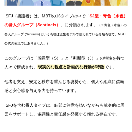
ISFJ（擁護者）は、MBTIの16タイプの中で「
SJ型・青色（水色）
の番人グループ（Sentinels）
」に分類されます。
（※青色（水色）の
番人グループ (Sentinels)という表現は派生モデルで使われている分類表現で、MBTI
公式の表現ではありません。）
このグループは「感覚型（S）」と「判断型（J）」の特性を持つ
人々で構成され、
現実的な視点と計画的な行動が特徴
です。
他者を支え、安定と秩序を重んじる姿勢から、個人や組織に信頼
感と安心感を与える力を持っています。
ISFJを含む番人タイプは、細部に注意を払いながらも献身的に周
囲をサポートし、協調性と責任感を発揮する頼れる存在です。