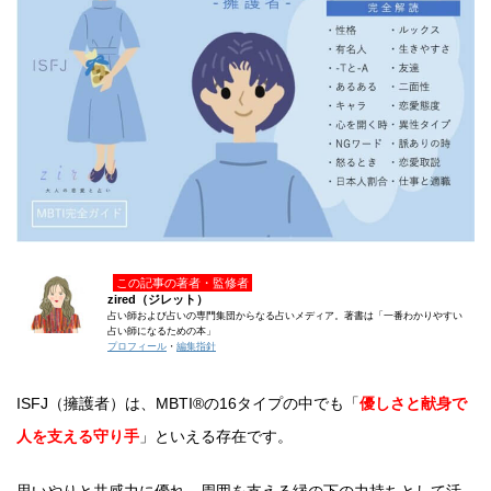
この記事の著者・監修者
zired（ジレット）
占い師および占いの専門集団からなる占いメディア。著書は「一番わかりやすい
占い師になるための本」
プロフィール
・
編集指針
ISFJ（擁護者）は、MBTI®の16タイプの中でも「
優しさと献身で
人を支える守り手
」といえる存在です。
思いやりと共感力に優れ、周囲を支える縁の下の力持ちとして活