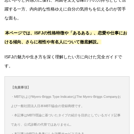
躍する一方、内向的な性格ゆえに自分の気持ちを伝えるのが苦手
な面も。
本ページでは、ISFJの性格特徴や「あるある」、恋愛や仕事にお
ける傾向、さらに相性や有名人について徹底解説。
ISFJの魅力や生き方を深く理解したい方に向けた完全ガイドで
す。
【免責事項】
・MBTIおよびMyers-Briggs Type IndicatorはThe Myers-Briggs Companyお
よび一般社団法人日本MBTI協会の登録商標です。
・本記事はMBTI理論に基づいたタイプの紹介を目的としているガイド記事
であり、公式診断の代替ではありません。
・本記事はMBTIを参考にした診断サービスである