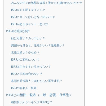
みんなの中では気配り抜群！誰からも嫌われないキャラ
ISFJが心を開くタイミング
ISFJに言ってはいけないNGワード
ISFJが怒るポイント・怒り方
ISFJの傾向分析
顔は可愛い？カッコいい？
周囲から見ると、性格がいい？性格悪い？
友達は多い？少なめ？
ISFJの二面性について
ISFJは生きやすい生きづらい？
ISFJと日本は合わない？
真面目系常識人？頭おかしい系天才肌？
ISFJの有名人一覧表
ISFJとの相性一覧表（一般・恋愛・仕事別）
相性良い人ランキングTOP3は？