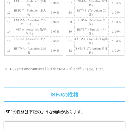
ESFJ-T（Turbulent 領事
ENTJ-A（Assertive 指揮
11
2.99%
27
1.56%
官）
官）
ENFJ-T（Turbulent 主人
ISTP-T（Turbulent 巨
12
2.94%
28
1.54%
公）
匠）
ESFP-A（Assertive エン
ISTP-A（Assertive 巨
13
2.94%
29
1.33%
ターテイナー）
匠）
INTP-A（Assertive 論理
ESTJ-T（Turbulent 幹
14
2.67%
30
1.09%
学者）
部）
ENFJ-A（Assertive 主人
ESTP-T（Turbulent 起業
15
2.65%
31
1.04%
公）
家）
ENTP-A（Assertive 討論
ENTJ-T（Turbulent 指揮
16
2.64%
32
1.01%
者）
官）
※ -T/-Aは16Personalitiesの独自概念でMBTIの公式分類ではありません。
ISFJの性格
ISFJの性格は下記のような傾向があります。