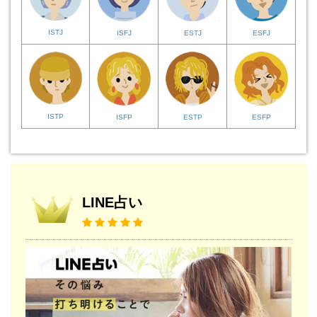
ISTJ
ISFJ
ESTJ
ESFJ
ISTP
ISFP
ESTP
ESFP
LINE占い