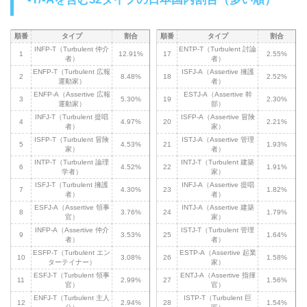
順番
タイプ
割合
順番
タイプ
割合
INFP-T（Turbulent 仲介
ENTP-T（Turbulent 討論
1
12.91%
17
2.55%
者）
者）
ENFP-T（Turbulent 広報
ISFJ-A（Assertive 擁護
2
8.48%
18
2.52%
運動家）
者）
ENFP-A（Assertive 広報
ESTJ-A（Assertive 幹
3
5.30%
19
2.30%
運動家）
部）
INFJ-T（Turbulent 提唱
ISFP-A（Assertive 冒険
4
4.97%
20
2.21%
者）
家）
ISFP-T（Turbulent 冒険
ISTJ-A（Assertive 管理
5
4.53%
21
1.93%
家）
者）
INTP-T（Turbulent 論理
INTJ-T（Turbulent 建築
6
4.52%
22
1.91%
学者）
家）
ISFJ-T（Turbulent 擁護
INFJ-A（Assertive 提唱
7
4.30%
23
1.82%
者）
者）
ESFJ-A（Assertive 領事
INTJ-A（Assertive 建築
8
3.76%
24
1.79%
官）
家）
INFP-A（Assertive 仲介
ISTJ-T（Turbulent 管理
9
3.53%
25
1.64%
者）
者）
ESFP-T（Turbulent エン
ESTP-A（Assertive 起業
10
3.08%
26
1.58%
ターテイナー）
家）
ESFJ-T（Turbulent 領事
ENTJ-A（Assertive 指揮
11
2.99%
27
1.56%
官）
官）
ENFJ-T（Turbulent 主人
ISTP-T（Turbulent 巨
12
2.94%
28
1.54%