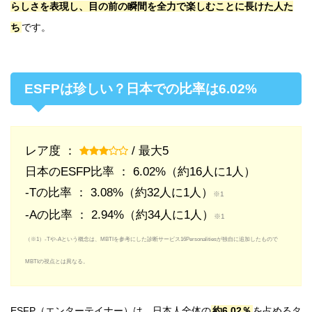
らしさを表現し、目の前の瞬間を全力で楽しむことに長けた人た
ち
です。
ESFPは珍しい？日本での比率は6.02%
レア度 ：
/ 最大5
日本のESFP比率 ： 6.02%（約16人に1人）
-Tの比率 ： 3.08%（約32人に1人）
※1
-Aの比率 ： 2.94%（約34人に1人）
※1
（※1）-Tや-Aという概念は、MBTIを参考にした診断サービス16Personalitiesが独自に追加したもので
MBTIの視点とは異なる。
ESFP（エンターテイナー）は、日本人全体の
約6.02％
を占めるタ