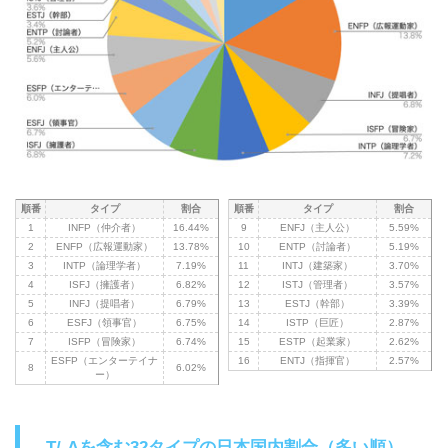
順番
タイプ
割合
順番
タイプ
割合
1
INFP（仲介者）
16.44%
9
ENFJ（主人公）
5.59%
2
ENFP（広報運動家）
13.78%
10
ENTP（討論者）
5.19%
3
INTP（論理学者）
7.19%
11
INTJ（建築家）
3.70%
4
ISFJ（擁護者）
6.82%
12
ISTJ（管理者）
3.57%
5
INFJ（提唱者）
6.79%
13
ESTJ（幹部）
3.39%
6
ESFJ（領事官）
6.75%
14
ISTP（巨匠）
2.87%
7
ISFP（冒険家）
6.74%
15
ESTP（起業家）
2.62%
ESFP（エンターテイナ
16
ENTJ（指揮官）
2.57%
8
6.02%
ー）
-T/-Aを含む32タイプの日本国内割合（多い順）