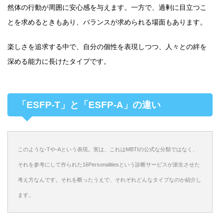
然体の行動が周囲に安心感を与えます。一方で、過剰に目立つこ
とを求めるときもあり、バランスが求められる場面もあります。
楽しさを追求する中で、自分の個性を表現しつつ、人々との絆を
深める能力に長けたタイプです。
「ESFP-T」と「ESFP-A」の違い
このような-Tや-Aという表現。実は、これはMBTIの公式な分類ではなく、
それを参考にして作られた16Personalitiesという診断サービスが派生させた
考え方なんです。それを断ったうえで、それぞれどんなタイプなのか紹介し
ます。