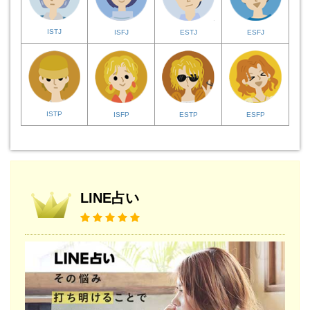
ISTJ
ISFJ
ESTJ
ESFJ
ISTP
ISFP
ESTP
ESFP
LINE占い