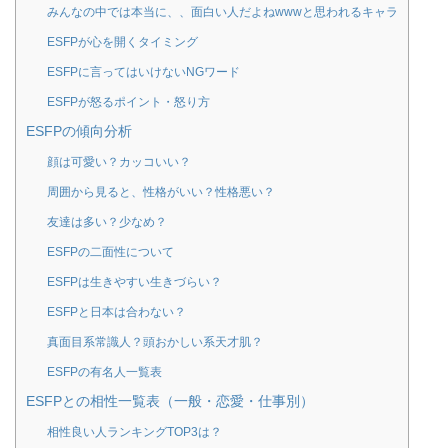
みんなの中では本当に、、面白い人だよねwwwと思われるキャラ
ESFPが心を開くタイミング
ESFPに言ってはいけないNGワード
ESFPが怒るポイント・怒り方
ESFPの傾向分析
顔は可愛い？カッコいい？
周囲から見ると、性格がいい？性格悪い？
友達は多い？少なめ？
ESFPの二面性について
ESFPは生きやすい生きづらい？
ESFPと日本は合わない？
真面目系常識人？頭おかしい系天才肌？
ESFPの有名人一覧表
ESFPとの相性一覧表（一般・恋愛・仕事別）
相性良い人ランキングTOP3は？