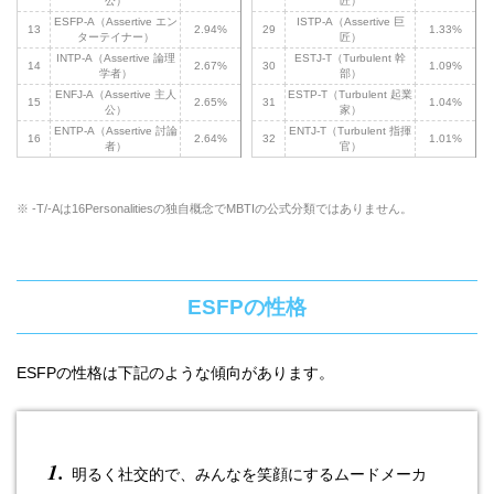
公）
匠）
ESFP-A（Assertive エン
ISTP-A（Assertive 巨
13
2.94%
29
1.33%
ターテイナー）
匠）
INTP-A（Assertive 論理
ESTJ-T（Turbulent 幹
14
2.67%
30
1.09%
学者）
部）
ENFJ-A（Assertive 主人
ESTP-T（Turbulent 起業
15
2.65%
31
1.04%
公）
家）
ENTP-A（Assertive 討論
ENTJ-T（Turbulent 指揮
16
2.64%
32
1.01%
者）
官）
※ -T/-Aは16Personalitiesの独自概念でMBTIの公式分類ではありません。
ESFPの性格
ESFPの性格は下記のような傾向があります。
明るく社交的で、みんなを笑顔にするムードメーカ