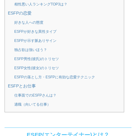
相性悪い人ランキングTOP3は？
ESFPの恋愛
好きな人への態度
ESFPが好きな異性タイプ
ESFPが示す脈ありサイン
独占欲は強いほう？
ESFP男性(彼氏)のトリセツ
ESFP女性(彼女)のトリセツ
ESFPの落とし方・ESFPに有効な恋愛テクニック
ESFPとお仕事
仕事面でのESFPさんは？
適職（向いてる仕事）
ESFP(エンターテイナー)とは？