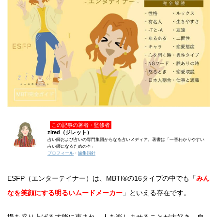
この記事の著者・監修者
zired（ジレット）
占い師および占いの専門集団からなる占いメディア。著書は「一番わかりやすい
占い師になるための本」
プロフィール
・
編集指針
ESFP（エンターテイナー）は、MBTI®の16タイプの中でも「
みん
なを笑顔にする明るいムードメーカー
」といえる存在です。
場を盛り上げる才能に恵まれ、人を楽しませることが大好き。自