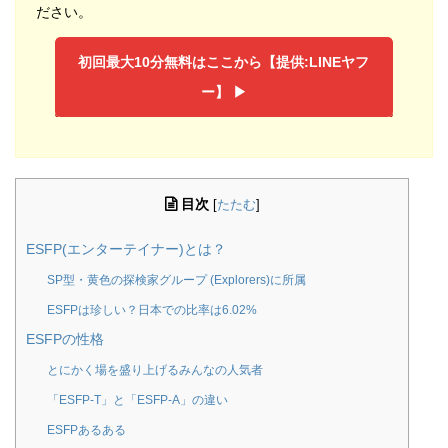
ださい。
初回最大10分無料はここから【提供:LINEヤフ
ー】 ▶︎
目次
[
たたむ
]
ESFP(エンターテイナー)とは？
SP型・黄色の探検家グループ (Explorers)に所属
ESFPは珍しい？日本での比率は6.02%
ESFPの性格
とにかく場を盛り上げるみんなの人気者
「ESFP-T」と「ESFP-A」の違い
ESFPあるある