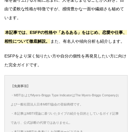
由で柔軟な性格が特徴ですが、感情豊かな一面や繊細さも秘めて
います。
本記事では、ESFPの性格や「あるある」をはじめ、恋愛や仕事、
相性について徹底解説。
また、有名人や傾向分析も紹介します。
ESFPをより深く知りたい方や自分の個性を再発見したい方に向け
た完全ガイドです。
【免責事項】
・MBTIおよびMyers-Briggs Type IndicatorはThe Myers-Briggs Companyお
よび一般社団法人日本MBTI協会の登録商標です。
・本記事はMBTI理論に基づいたタイプの紹介を目的としているガイド記事
であり、公式診断の代替ではありません。
・本記事はMBTIを参考にした診断サービスである