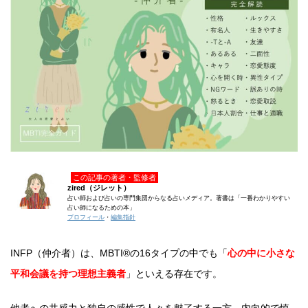
この記事の著者・監修者
zired（ジレット）
占い師および占いの専門集団からなる占いメディア。著書は「一番わかりやすい
占い師になるための本」
プロフィール
・
編集指針
INFP（仲介者）は、MBTI®の16タイプの中でも「
心の中に小さな
平和会議を持つ理想主義者
」といえる存在です。
他者への共感力と独自の感性で人々を魅了する一方、内向的で慎