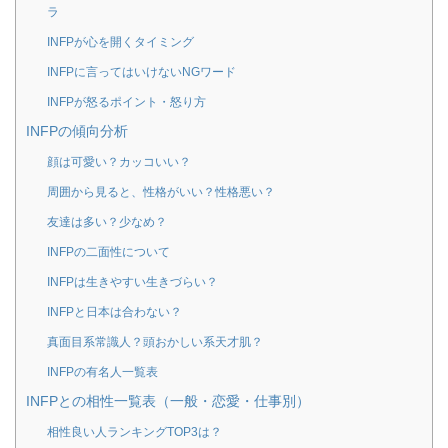
ラ
INFPが心を開くタイミング
INFPに言ってはいけないNGワード
INFPが怒るポイント・怒り方
INFPの傾向分析
顔は可愛い？カッコいい？
周囲から見ると、性格がいい？性格悪い？
友達は多い？少なめ？
INFPの二面性について
INFPは生きやすい生きづらい？
INFPと日本は合わない？
真面目系常識人？頭おかしい系天才肌？
INFPの有名人一覧表
INFPとの相性一覧表（一般・恋愛・仕事別）
相性良い人ランキングTOP3は？