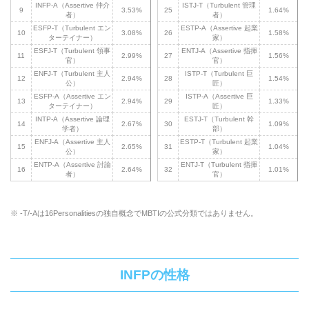
INFP-A（Assertive 仲介
ISTJ-T（Turbulent 管理
9
3.53%
25
1.64%
者）
者）
ESFP-T（Turbulent エン
ESTP-A（Assertive 起業
10
3.08%
26
1.58%
ターテイナー）
家）
ESFJ-T（Turbulent 領事
ENTJ-A（Assertive 指揮
11
2.99%
27
1.56%
官）
官）
ENFJ-T（Turbulent 主人
ISTP-T（Turbulent 巨
12
2.94%
28
1.54%
公）
匠）
ESFP-A（Assertive エン
ISTP-A（Assertive 巨
13
2.94%
29
1.33%
ターテイナー）
匠）
INTP-A（Assertive 論理
ESTJ-T（Turbulent 幹
14
2.67%
30
1.09%
学者）
部）
ENFJ-A（Assertive 主人
ESTP-T（Turbulent 起業
15
2.65%
31
1.04%
公）
家）
ENTP-A（Assertive 討論
ENTJ-T（Turbulent 指揮
16
2.64%
32
1.01%
者）
官）
※ -T/-Aは16Personalitiesの独自概念でMBTIの公式分類ではありません。
INFPの性格