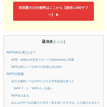
初回最大10分無料はここから【提供:LINEヤフ
ー】 ▶︎
目次
[
たたむ
]
INFP(仲介者)とは？
NF型・緑色の外交官グループ (Diplomats)に所属
INFPは珍しい？日本での比率は16.44%
INFPの性格
自己を犠牲に？心の中に小さな平和会議を持つ人
「INFP-T」と「INFP-A」の違い
INFPあるある
みんなの中では心配りの天才！気を使いすぎでは…と心配されるキャ