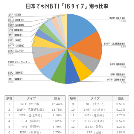
順番
タイプ
割合
順番
タイプ
割合
1
INFP（仲介者）
16.44%
9
ENFJ（主人公）
5.59%
2
ENFP（広報運動家）
13.78%
10
ENTP（討論者）
5.19%
3
INTP（論理学者）
7.19%
11
INTJ（建築家）
3.70%
4
ISFJ（擁護者）
6.82%
12
ISTJ（管理者）
3.57%
5
INFJ（提唱者）
6.79%
13
ESTJ（幹部）
3.39%
6
ESFJ（領事官）
6.75%
14
ISTP（巨匠）
2.87%