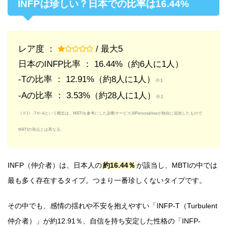
INFPは珍しい？日本での比率は16.44%
レア度 ：
/ 最大5
日本のINFP比率 ： 16.44%（約6人に1人）
-Tの比率 ： 12.91%（約8人に1人）
※1
-Aの比率 ： 3.53%（約28人に1人）
※1
（※1）-Tや-Aという概念は、MBTIを参考にした診断サービス16Personalitiesが独自に追加したもので
MBTIの視点とは異なる。
INFP（仲介者）は、日本人の
約16.44％
が該当し、MBTIの中では
最も多く存在するタイプ。つまり一番珍しくないタイプです。
その中でも、感情の揺れや不安を抱えやすい「INFP-T（Turbulent
仲介者）」が約12.91％、自信を持ち安定した性格の「INFP-