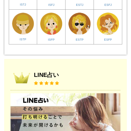
ISTJ
ISFJ
ESTJ
ESFJ
ISTP
ISFP
ESTP
ESFP
LINE占い