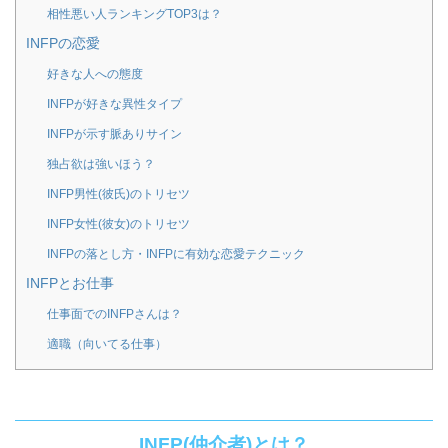
相性悪い人ランキングTOP3は？
INFPの恋愛
好きな人への態度
INFPが好きな異性タイプ
INFPが示す脈ありサイン
独占欲は強いほう？
INFP男性(彼氏)のトリセツ
INFP女性(彼女)のトリセツ
INFPの落とし方・INFPに有効な恋愛テクニック
INFPとお仕事
仕事面でのINFPさんは？
適職（向いてる仕事）
INFP(仲介者)とは？