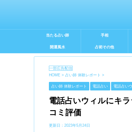
当たる占い師
手相
開運風水
占術その他
HOME
>
占い師 体験レポート
>
占い師 体験レポート
電話占い
電話占い
電話占いウィルにキラ
コミ評価
更新日：
2023年5月24日