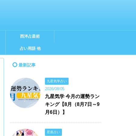
西洋占星術
占い用語 他
最新記事
九星気学占い
2026/08/05
九星気学 今月の運勢ラン
キング【8月（8月7日～9
月6日）】
星座占い