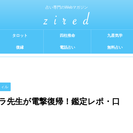
占い専門のWebマガジン
タロット
四柱推命
九星気学
復縁
電話占い
無料占い
ウィル
ラ先生が電撃復帰！鑑定レポ・口