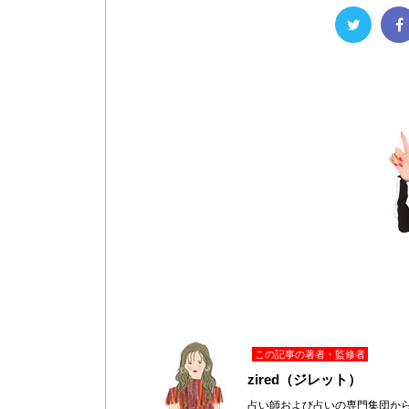
この記事の著者・監修者
zired（ジレット）
占い師および占いの専門集団か