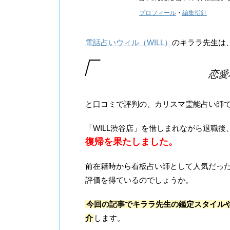
プロフィール
・
編集指針
電話占いウィル（WILL）
のキララ先生は
恋愛
と口コミで評判の、カリスマ霊能占い師
「WILL渋谷店」を惜しまれながら退職
復帰を果たしました。
前在籍時から看板占い師として人気だっ
評価を得ているのでしょうか。
今回の記事でキララ先生の鑑定スタイル
介
します。