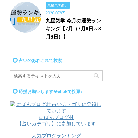
九星気学占い
2026/07/05
九星気学 今月の運勢ラン
キング【7月（7月6日～8
月6日）】
占いのあれこれで検索
応援お願いします❤️clickで投票↓
にほんブログ村
【占いカテゴリ】に参加しています
人気ブログランキング