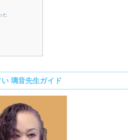
った
E占い 璃音先生ガイド