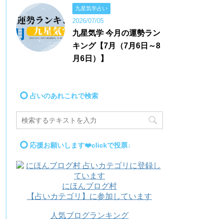
九星気学占い
2026/07/05
九星気学 今月の運勢ラン
キング【7月（7月6日～8
月6日）】
占いのあれこれで検索
応援お願いします❤️clickで投票↓
にほんブログ村
【占いカテゴリ】に参加しています
人気ブログランキング