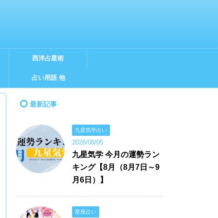
西洋占星術
占い用語 他
最新記事
九星気学占い
2026/08/05
九星気学 今月の運勢ラン
キング【8月（8月7日～9
月6日）】
星座占い