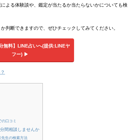
現による体験談や、鑑定が当たるか当たらないかについても検
きか判断できますので、ぜひチェックしてみてください。
無料】LINE占いへ(提供:LINEヤ
フー) ▶︎
料？
等での口コミ
0分間相談しませんか
音先生の検索方法