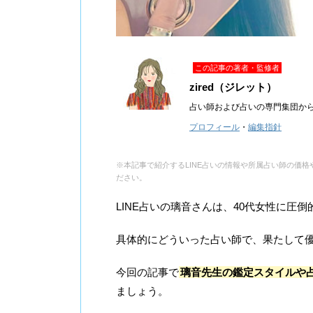
この記事の著者・監修者
zired（ジレット）
占い師および占いの専門集団か
プロフィール
・
編集指針
※本記事で紹介するLINE占いの情報や所属占い師の価格や
ださい。
LINE占いの璃音さんは、40代女性に圧
具体的にどういった占い師で、果たして
今回の記事で
璃音先生の鑑定スタイルや
ましょう。