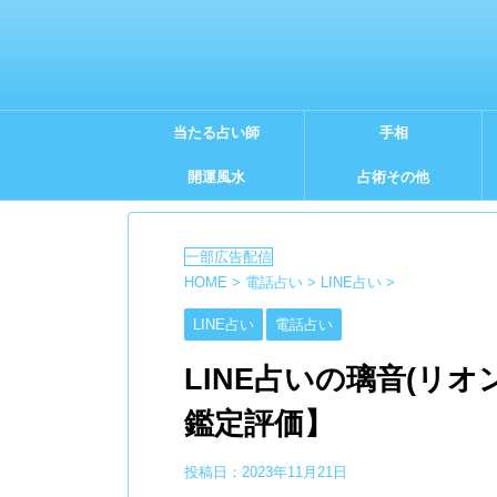
当たる占い師
手相
開運風水
占術その他
HOME
>
電話占い
>
LINE占い
>
LINE占い
電話占い
LINE占いの璃音(リ
鑑定評価】
投稿日：
2023年11月21日