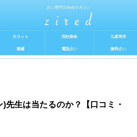
占い専門のWebマガジン
タロット
四柱推命
九星気学
復縁
電話占い
無料占い
オン)先生は当たるのか？【口コミ・