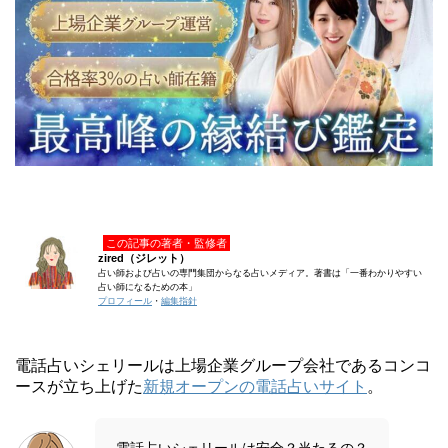
この記事の著者・監修者
zired（ジレット）
占い師および占いの専門集団からなる占いメディア。著書は「一番わかりやすい
占い師になるための本」
プロフィール
・
編集指針
電話占いシェリールは上場企業グループ会社であるコンコ
ースが立ち上げた
新規オープンの電話占いサイト
。