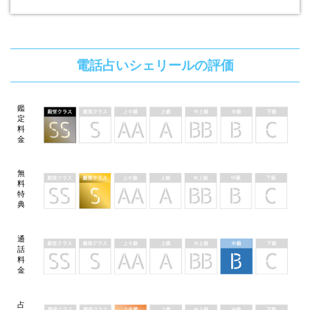
電話占いシェリールの評価
鑑
定
料
金
無
料
特
典
通
話
料
金
占