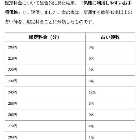
鑑定料金について総合的に見た結果、『
気軽に利用しやすいお手
頃価格
』と、評価しました。次の表は、所属する総勢43名以上の
占い師を、鑑定料金ごとに分類したものです。
鑑定料金（分）
占い師数
200円
0名
210円
0名
220円
2名
230円
5名
240円
12名
250円
5名
260円
9名
270円
2名
280円
1名