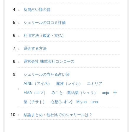
所属占い師の質
シェリールの口コミ評価
利用方法（鑑定・支払）
退会する方法
運営会社 株式会社コンコース
シェリールの当たる占い師
AINE（アイネ）
麗雅（レイカ）
エミリア
EMA（エマ）
みこと
紫結梨（シュリ）
anju
千
聖（チサト）
心想(シオン)
Miyon
luna
結論まとめ：他社比でのシェリールは？