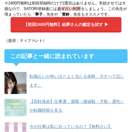
※2400円無料は初回登録時だけで2度目はありません。失効させては大
損なので、SATORI登録後には
必ず占い利用
をしましょう。この先生が
埋まっていたら「
寧子
」先生や「
黄鈴
」先生もオススメです。
【初回2400円無料】
結夢さんの鑑定を試す ▶︎
（提供：ティファレト）
この記事と一緒に読まれています
転職占いが怖いほどよく当たる体験、今すべて話し
ます。
【四柱推命】仕事運・適職（価値観・才能・適性）
や転職時期を見る
今の仕事は私に合っているの？【無料占い】