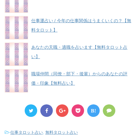
仕事運占い / 今年の仕事関係はうまくいくの？【無
料タロット】
あなたの天職・適職を占います【無料タロット占
い】
職場仲間（同僚・部下・後輩）からのあなたの評
価・印象【無料占い】
B!
-
仕事タロット占い
,
無料タロット占い