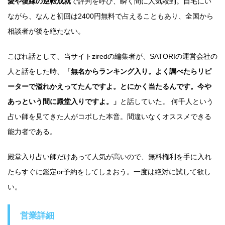
愛や復縁の逆転成就
で評判を呼び、瞬く間に人気殺到。自宅にい
ながら、なんと初回は2400円無料で占えることもあり、全国から
相談者が後を絶たない。
こぼれ話として、当サイトziredの編集者が、SATORIの運営会社の
人と話をした時、
「無名からランキング入り。よく調べたらリピ
ーターで溢れかえってたんですよ。とにかく当たるんです。今や
あっという間に殿堂入りですよ。」
と話していた。 何千人という
占い師を見てきた人がコボした本音。間違いなくオススメできる
能力者である。
殿堂入り占い師だけあって人気が高いので、無料権利を手に入れ
たらすぐに鑑定or予約をしてしまおう。一度は絶対に試して欲し
い。
営業詳細