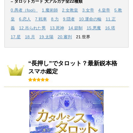
– タロットカード 大アルカナ全22種類
0.愚者（fool）
1.魔術師
2.女教皇
3.女帝
4.皇帝
5.教
皇
6.恋人
7.戦車
8.力
9.隠者
10.運命の輪
11.正
義
12.吊られた男
13.死神
14.節制
15.悪魔
16.塔
17.星
18.月
19.太陽
20.審判
21.世界
“長押し”でタロット？最新鋭本格
スマホ鑑定