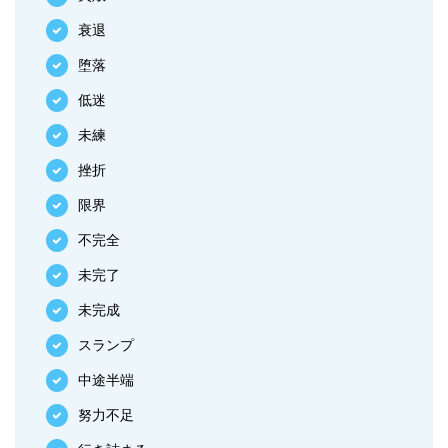
衰退
堕落
低迷
未練
挫折
限界
不完全
未完了
未完成
スランプ
中途半端
努力不足