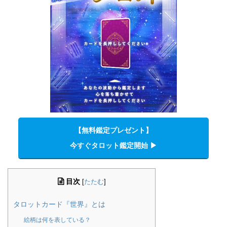
【無料鑑定プレゼント】
今すぐタロット鑑定開始 ▶︎
目次
[
たたむ
]
タロットカード『世界』とは
絵柄は何を表している？