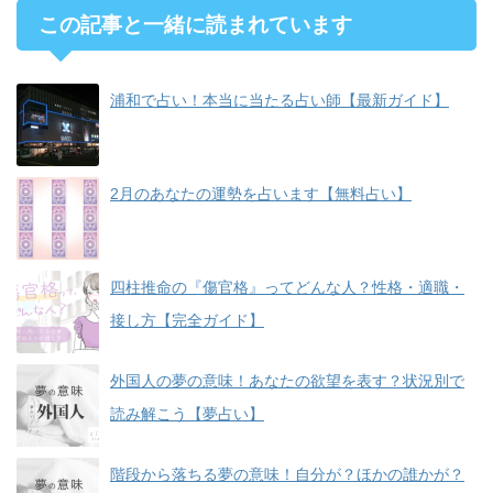
この記事と一緒に読まれています
浦和で占い！本当に当たる占い師【最新ガイド】
2月のあなたの運勢を占います【無料占い】
四柱推命の『傷官格』ってどんな人？性格・適職・
接し方【完全ガイド】
外国人の夢の意味！あなたの欲望を表す？状況別で
読み解こう【夢占い】
階段から落ちる夢の意味！自分が？ほかの誰かが？