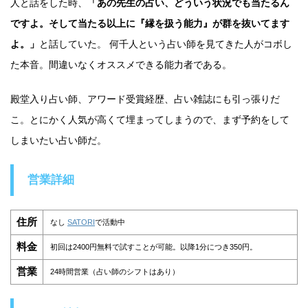
人と話をした時、
「あの先生の占い、どういう状況でも当たるん
ですよ。そして当たる以上に『縁を扱う能力』が群を抜いてます
よ。」
と話していた。 何千人という占い師を見てきた人がコボし
た本音。間違いなくオススメできる能力者である。
殿堂入り占い師、アワード受賞経歴、占い雑誌にも引っ張りだ
こ。とにかく人気が高くて埋まってしまうので、まず予約をして
しまいたい占い師だ。
営業詳細
住所
なし
SATORI
で活動中
料金
初回は2400円無料で試すことが可能。以降1分につき350円。
営業
24時間営業（占い師のシフトはあり）