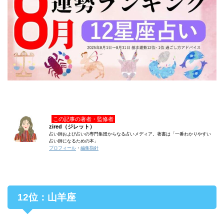
この記事の著者・監修者
zired（ジレット）
占い師および占いの専門集団からなる占いメディア。著書は「一番わかりやすい
占い師になるための本」
プロフィール
・
編集指針
12位：山羊座