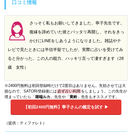
口コミ情報
さっそく私もお願いしてきました、寧子先生です。
復縁を諦めていた彼とバッタリ再開し、それをきっ
かけにLINEをしあうようになりました。雑誌やテ
レビで見たときには半信半疑でしたが、実際に占いを受けてみ
ると分かった。この人の能力、ハッキリ言って凄すぎます（28
歳 女性）
※2400円無料は初回登録時だけで2度目はありません。失効させては大
損なので、SATORI登録後には
必ず占い利用
をしましょう。この先生が
埋まっていたら「
堀端ルカ
」先生や「
黄鈴
」先生もオススメです。
【初回2400円無料】
寧子さんの鑑定を試す ▶︎
（提供：ティファレト）