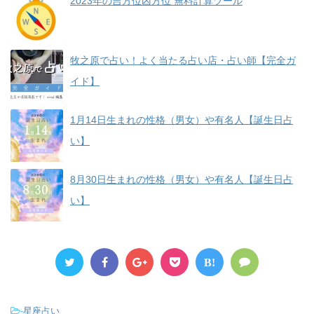
2023年の吉方位凶方位 無料計算ツール
牧之原で占い！よく当たる占い店・占い師【完全ガ
イド】
1月14日生まれの性格（男女）や有名人【誕生日占
い】
8月30日生まれの性格（男女）や有名人【誕生日占
い】
B!
-
星座占い