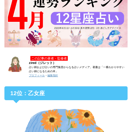
この記事の著者・監修者
zired（ジレット）
占い師および占いの専門集団からなる占いメディア。著書は「一番わかりやすい
占い師になるための本」
プロフィール
・
編集指針
12位：乙女座