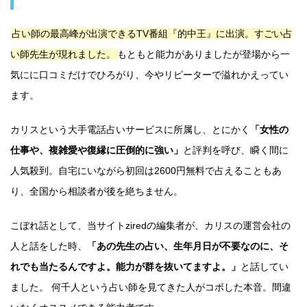
占い師の最高峰が出演できるTV番組『的中王』に出演。すごい占
い師先生が現れました。
もともと能力がありましたが登場から一
気にに口コミだけでひろがり、今やリピーターで溢れかえってい
ます。
カリスという大手電話占いサービスに所属し、とにかく
「女性の
仕事や、複雑愛や復縁に圧倒的に強い」
と評判を呼び、瞬く間に
人気殺到。自宅にいながら初回は2600円無料で占えることもあ
り、全国から相談者が後を絶ちません。
こぼれ話として、当サイトziredの編集者が、カリスの運営会社の
人と話をした時、
「あの先生の占い、生年月日が不要なのに、そ
れでも当たるんですよ。能力が群を抜いてますよ。」
と話してい
ました。 何千人という占い師を見てきた人がコボした本音。間違