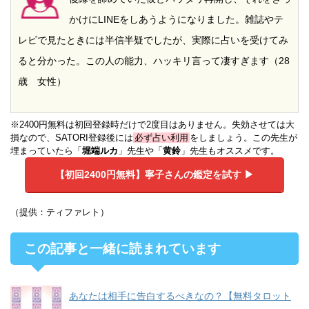
かけにLINEをしあうようになりました。雑誌やテ
レビで見たときには半信半疑でしたが、実際に占いを受けてみ
ると分かった。この人の能力、ハッキリ言って凄すぎます（28
歳 女性）
※2400円無料は初回登録時だけで2度目はありません。失効させては大
損なので、SATORI登録後には
必ず占い利用
をしましょう。この先生が
埋まっていたら「
堀端ルカ
」先生や「
黄鈴
」先生もオススメです。
【初回2400円無料】
寧子さんの鑑定を試す ▶︎
（提供：ティファレト）
この記事と一緒に読まれています
あなたは相手に告白するべきなの？【無料タロット