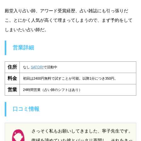
殿堂入り占い師、アワード受賞経歴、占い雑誌にも引っ張りだ
こ。とにかく人気が高くて埋まってしまうので、まず予約をして
しまいたい占い師だ。
営業詳細
住所
なし
SATORI
で活動中
料金
初回は2400円無料で試すことが可能。以降1分につき350円。
営業
24時間営業（占い師のシフトはあり）
口コミ情報
さっそく私もお願いしてきました、寧子先生です。
復縁を諦めていた彼とバッタリ再開し、それをきっ