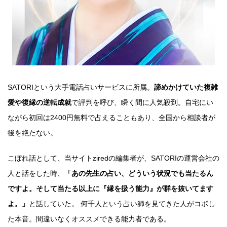
SATORIという大手電話占いサービスに所属。
諦めかけていた複雑
愛や復縁の逆転成就
で評判を呼び、瞬く間に人気殺到。自宅にい
ながら初回は2400円無料で占えることもあり、全国から相談者が
後を絶たない。
こぼれ話として、当サイトziredの編集者が、SATORIの運営会社の
人と話をした時、
「あの先生の占い、どういう状況でも当たるん
ですよ。そして当たる以上に『縁を扱う能力』が群を抜いてます
よ。」
と話していた。 何千人という占い師を見てきた人がコボし
た本音。間違いなくオススメできる能力者である。