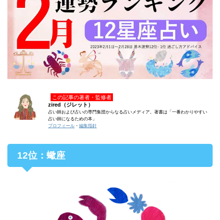
この記事の著者・監修者
zired（ジレット）
占い師および占いの専門集団からなる占いメディア。著書は「一番わかりやすい
占い師になるための本」
プロフィール
・
編集指針
12位：蠍座