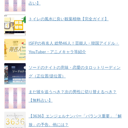
占い】
トイレの風水に良い観葉植物【完全ガイド】
ISFPの有名人 総勢46人！芸能人・韓国アイドル・
YouTuber・アニメキャラ等紹介
ソードのナイトの意味・恋愛のタロットリーディン
グ（正位置/逆位置）
まだ彼を追うべき？次の男性に切り替えるべき？
【無料占い】
【3636】エンジェルナンバー「バランス重要」「解
放」の予告。他には？