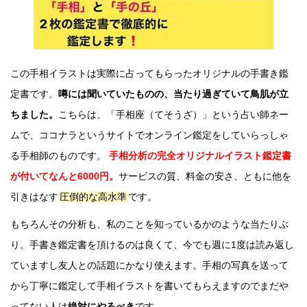
この手相イラストは実際に占ってもらったオリジナルの手書き鑑
定書です。
噂には聞いていたものの、当たり過ぎていて鳥肌が立
ちました。
こちらは、「手相座（てそうざ）」という占い師ネー
ムで、ココナラというサイトでオンライン鑑定をしていらっしゃ
る手相師のものです。
手相分析の完全オリジナルイラスト鑑定書
が付いてなんと6000円。
サービスの質、料金の安さ、ともに他を
引きはなす
圧倒的な高水準
です。
もちろんその分析も、私のことを知っているかのような当たりぶ
り。手書き鑑定書を頂けるのは良くて、今でも週に1度は読み返し
ていますし友人との話題にかなり使えます。手相の写真を送って
から丁寧に鑑定して手相イラストを書いてもらえますのでまだや
ってない人は
絶対にやるべき
です。