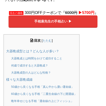
300円OFFクーポンで『
6000円
▶︎5700円
』
現在の価格
手相座先生の手相占い ▶︎
目次
[
たたむ
]
大器晩成型とは？どんな人が多い？
大器晩成とは時間をかけて成功すること
何歳で成功すると大器晩成？
大器晩成型の人はどんな性格？
様々な大器晩成線
50歳から良くなる手相「真ん中から濃い運命線」
60歳から良くなる手相「二重生命線の下に開運線」
晩年幸せになる手相「運命線の上にフィッシュ」