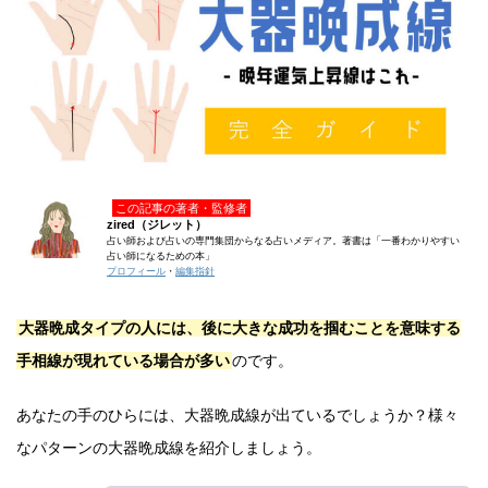
この記事の著者・監修者
zired（ジレット）
占い師および占いの専門集団からなる占いメディア。著書は「一番わかりやすい
占い師になるための本」
プロフィール
・
編集指針
大器晩成タイプの人には、後に大きな成功を掴むことを意味する
手相線が現れている場合が多い
のです。
あなたの手のひらには、大器晩成線が出ているでしょうか？様々
なパターンの大器晩成線を紹介しましょう。