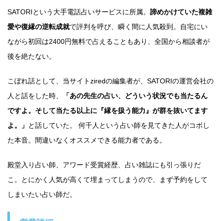
SATORIという大手電話占いサービスに所属。
諦めかけていた複雑
愛や復縁の逆転成就
で評判を呼び、瞬く間に人気殺到。自宅にい
ながら初回は2400円無料で占えることもあり、全国から相談者が
後を絶たない。
こぼれ話として、当サイトziredの編集者が、SATORIの運営会社の
人と話をした時、
「あの先生の占い、どういう状況でも当たるん
ですよ。そして当たる以上に『縁を扱う能力』が群を抜いてます
よ。」
と話していた。 何千人という占い師を見てきた人がコボし
た本音。間違いなくオススメできる能力者である。
殿堂入り占い師、アワード受賞経歴、占い雑誌にも引っ張りだ
こ。とにかく人気が高くて埋まってしまうので、まず予約をして
しまいたい占い師だ。