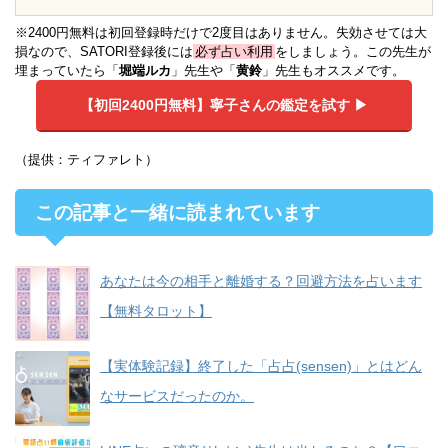
※2400円無料は初回登録時だけで2度目はありません。失効させては大
損なので、SATORI登録後には
必ず占い利用
をしましょう。この先生が
埋まっていたら「
堀端ルカ
」先生や「
黄鈴
」先生もオススメです。
【初回2400円無料】
寧子さんの鑑定を試す ▶︎
（提供：ティファレト）
この記事と一緒に読まれています
あなたは今の相手と離婚する？回避方法を占います
【無料タロット】
【実体験記録】終了した「占占(sensen)」とはどん
なサービスだったのか。