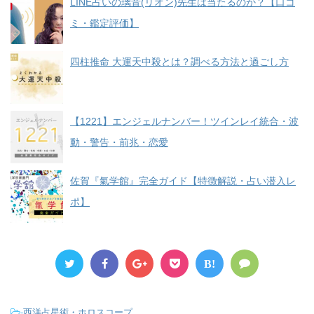
LINE占いの璃音(リオン)先生は当たるのか？【口コ
ミ・鑑定評価】
四柱推命 大運天中殺とは？調べる方法と過ごし方
【1221】エンジェルナンバー！ツインレイ統合・波
動・警告・前兆・恋愛
佐賀『氣学館』完全ガイド【特徴解説・占い潜入レ
ポ】
B!
-
西洋占星術・ホロスコープ