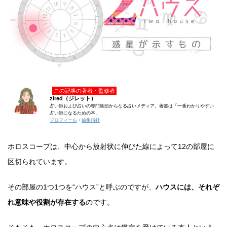
この記事の著者・監修者
zired（ジレット）
占い師および占いの専門集団からなる占いメディア。著書は「一番わかりやすい
占い師になるための本」
プロフィール
・
編集指針
ホロスコープは、中心から放射状に伸びた線によって12の部屋に
区切られています。
その部屋の1つ1つを“ハウス”と呼ぶのですが、
ハウスには、それぞ
れ意味や役割が存在する
のです。