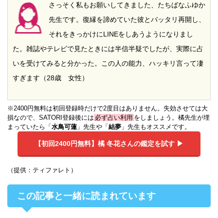
さっそく私もお願いしてきました、たちばなふゆか
先生です。復縁を諦めていた彼とバッタリ再開し、
それをきっかけにLINEをしあうようになりまし
た。雑誌やテレビで見たときには半信半疑でしたが、実際に占
いを受けてみると分かった。この人の能力、ハッキリ言って凄
すぎます（28歳 女性）
※2400円無料は初回登録時だけで2度目はありません。失効させては大
損なので、SATORI登録後には
必ず占い利用
をしましょう。橘先生が埋
まっていたら「
水鳥可蓮
」先生や「
結夢
」先生もオススメです。
【初回2400円無料】
橘 冬花さんの鑑定を試す ▶︎
（提供：ティファレト）
この記事と一緒に読まれています