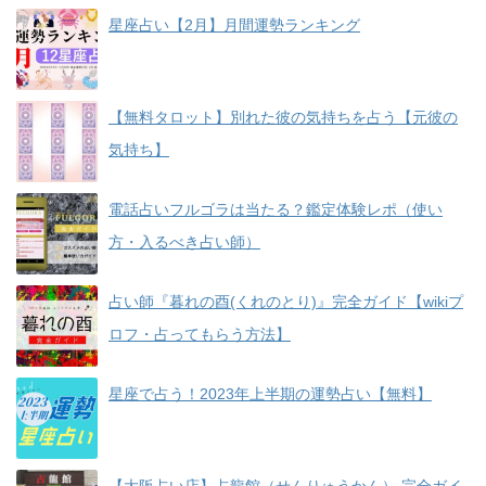
星座占い【2月】月間運勢ランキング
【無料タロット】別れた彼の気持ちを占う【元彼の
気持ち】
電話占いフルゴラは当たる？鑑定体験レポ（使い
方・入るべき占い師）
占い師『暮れの酉(くれのとり)』完全ガイド【wikiプ
ロフ・占ってもらう方法】
星座で占う！2023年上半期の運勢占い【無料】