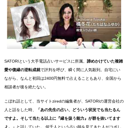
SATORIという大手電話占いサービスに所属。
諦めかけていた複雑
愛や復縁の逆転成就
で評判を呼び、瞬く間に人気殺到。自宅にい
ながら、なんと初回は2400円無料で占えることもあり、全国から
相談者が後を絶たない。
こぼれ話として、当サイトziredの編集者が、SATORIの運営会社の
人と話をした時、
「あの先生の占い、どういう状況でも当たるん
ですよ。そして当たる以上に『縁を扱う能力』が群を抜いてます
よ。」
と話していた。 何千人という占い師を見てきた人がコボし