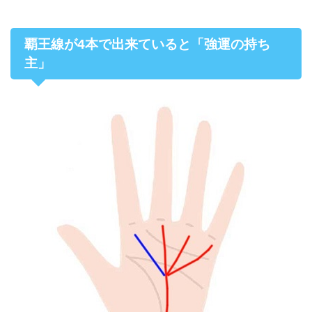
覇王線が4本で出来ていると「強運の持ち
主」