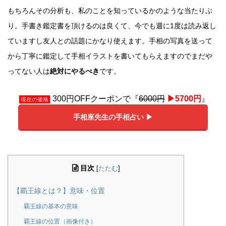
もちろんその分析も、私のことを知っているかのような当たりぶ
り。手書き鑑定書を頂けるのは良くて、今でも週に1度は読み返し
ていますし友人との話題にかなり使えます。手相の写真を送って
から丁寧に鑑定して手相イラストを書いてもらえますのでまだや
ってない人は
絶対にやるべき
です。
300円OFFクーポンで『
6000円
▶︎5700円
』
現在の価格
手相座先生の手相占い ▶︎
目次
[
たたむ
]
【覇王線とは？】意味・位置
覇王線の基本の意味
覇王線の位置（画像付き）