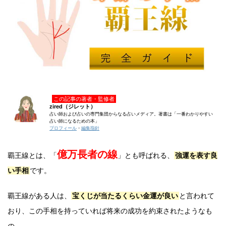
この記事の著者・監修者
zired（ジレット）
占い師および占いの専門集団からなる占いメディア。著書は「一番わかりやすい
占い師になるための本」
プロフィール
・
編集指針
億万長者の線
覇王線とは、「
」とも呼ばれる、
強運を表す良
い手相
です。
覇王線がある人は、
宝くじが当たるくらい金運が良い
と言われて
おり、この手相を持っていれば将来の成功を約束されたようなも
の。