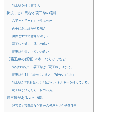
覇王線を持つ有名人
状況ごとに異なる覇王線の意味
右手と左手どちらで見るのか
両手に覇王線がある場合
男性と女性で意味が違う？
覇王線が濃い・薄いの違い
覇王線が長い・短いの違い
【覇王線の種類】4本・なりかけなど
途切れ途切れの覇王線は「覇王線なりかけ」
覇王線が4本で出来ていると「強運の持ち主」
覇王線が2本ある人は「強力なエネルギーを持っている」
覇王線が消えたら「努力不足」
覇王線がある人の適職
経営者や芸能界など自分の強運を活かせる仕事