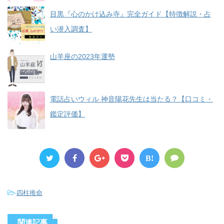
目黒『心のかけ込み寺』完全ガイド【特徴解説・占
い潜入調査】
山羊座の2023年運勢
電話占いウィル 神音陽花先生は当たる？【口コミ・
鑑定評価】
B!
-
四柱推命
関連記事