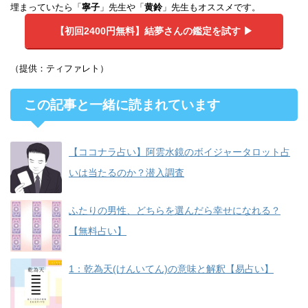
埋まっていたら「
寧子
」先生や「
黄鈴
」先生もオススメです。
【初回2400円無料】
結夢さんの鑑定を試す ▶︎
（提供：ティファレト）
この記事と一緒に読まれています
【ココナラ占い】阿雲水鏡のボイジャータロット占
いは当たるのか？潜入調査
ふたりの男性、どちらを選んだら幸せになれる？
【無料占い】
1：乾為天(けんいてん)の意味と解釈【易占い】