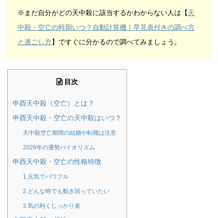
※まだ自分がどの天中殺に該当するかわからない人は【
天
中殺・空亡の時期いつ？自動計算機！早見表付きの調べ方
と過ごし方
】ですぐに分かるので調べてみましょう。
目次
申酉天中殺（空亡）とは？
申酉天中殺・空亡の天中殺はいつ？
天中殺空亡期間の結婚や転職は注意
2026年の運勢バイオリズム
申酉天中殺・空亡の性格特徴
1.元気でパワフル
2.どんな時でも動き回っていたい
3.気の利くしっかり者