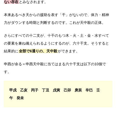
ない存在
とみなされます。
本来あるべき天からの援助を表す「干」がないので、体力・精神
力がダウンする時期と判断するのです。これが天中殺の正体。
さらにすべての十二支が、十干のもつ木・火・土・金・水すべて
の要素を兼ね備えられるようにするのが、六十干支。そうすると
結果的に
全部で6通りの、天中殺
ができます。
申酉が余る＝申酉天中殺に当てはまる六十干支は以下の10個で
す。
甲戌 乙亥 丙子 丁丑 戊寅 己卯 庚辰 辛巳 壬
午 癸未