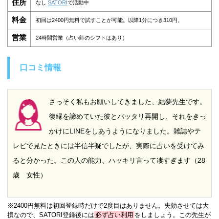
住所
なし
SATORI
で活動中
料金
初回は2400円無料で試すことが可能。以降1分につき310円。
営業
24時間営業（占い師のシフトはあり）
口コミ情報
さっそく私もお願いしてきました、結夢先生です。
復縁を諦めていた彼とバッタリ再開し、それをきっ
かけにLINEをしあうようになりました。雑誌やテ
レビで見たときには半信半疑でしたが、実際に占いを受けてみ
ると分かった。この人の能力、ハッキリ言って凄すぎます（28
歳 女性）
※2400円無料は初回登録時だけで2度目はありません。失効させては大
損なので、SATORI登録後には
必ず占い利用
をしましょう。この先生が