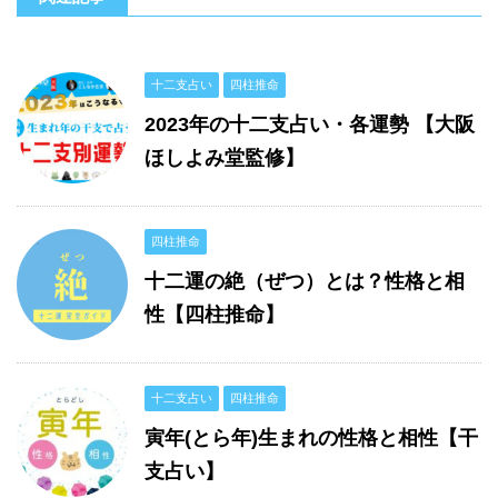
十二支占い
四柱推命
2023年の十二支占い・各運勢 【大阪
ほしよみ堂監修】
四柱推命
十二運の絶（ぜつ）とは？性格と相
性【四柱推命】
十二支占い
四柱推命
寅年(とら年)生まれの性格と相性【干
支占い】