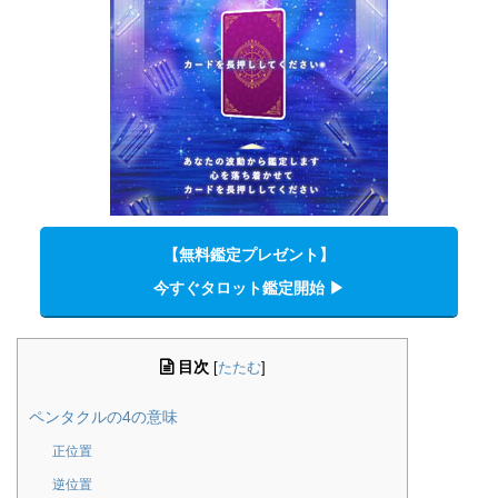
【無料鑑定プレゼント】
今すぐタロット鑑定開始 ▶︎
目次
[
たたむ
]
ペンタクルの4の意味
正位置
逆位置