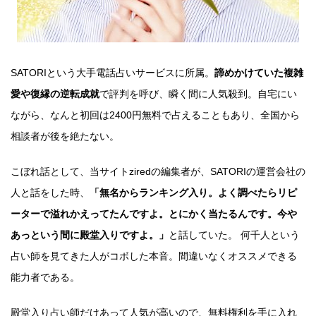
SATORIという大手電話占いサービスに所属。
諦めかけていた複雑
愛や復縁の逆転成就
で評判を呼び、瞬く間に人気殺到。自宅にい
ながら、なんと初回は2400円無料で占えることもあり、全国から
相談者が後を絶たない。
こぼれ話として、当サイトziredの編集者が、SATORIの運営会社の
人と話をした時、
「無名からランキング入り。よく調べたらリピ
ーターで溢れかえってたんですよ。とにかく当たるんです。今や
あっという間に殿堂入りですよ。」
と話していた。 何千人という
占い師を見てきた人がコボした本音。間違いなくオススメできる
能力者である。
殿堂入り占い師だけあって人気が高いので、無料権利を手に入れ