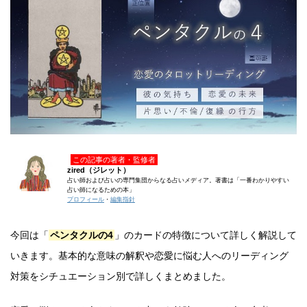
この記事の著者・監修者
zired（ジレット）
占い師および占いの専門集団からなる占いメディア。著書は「一番わかりやすい
占い師になるための本」
プロフィール
・
編集指針
今回は「
ペンタクルの4
」のカードの特徴について詳しく解説して
いきます。基本的な意味の解釈や恋愛に悩む人へのリーディング
対策をシチュエーション別で詳しくまとめました。