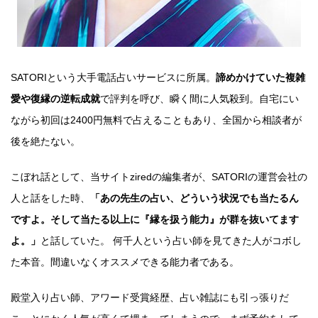
SATORIという大手電話占いサービスに所属。
諦めかけていた複雑
愛や復縁の逆転成就
で評判を呼び、瞬く間に人気殺到。自宅にい
ながら初回は2400円無料で占えることもあり、全国から相談者が
後を絶たない。
こぼれ話として、当サイトziredの編集者が、SATORIの運営会社の
人と話をした時、
「あの先生の占い、どういう状況でも当たるん
ですよ。そして当たる以上に『縁を扱う能力』が群を抜いてます
よ。」
と話していた。 何千人という占い師を見てきた人がコボし
た本音。間違いなくオススメできる能力者である。
殿堂入り占い師、アワード受賞経歴、占い雑誌にも引っ張りだ