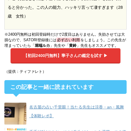
ると分かった。この人の能力、ハッキリ言って凄すぎます（28
歳 女性）
※2400円無料は初回登録時だけで2度目はありません。失効させては大
損なので、SATORI登録後には
必ず占い利用
をしましょう。この先生が
埋まっていたら「
堀端ルカ
」先生や「
黄鈴
」先生もオススメです。
【初回2400円無料】
寧子さんの鑑定を試す ▶︎
（提供：ティファレト）
この記事と一緒に読まれています
名古屋の占い千里眼！当たる先生は涼香・an・風舞
【体験レポ】