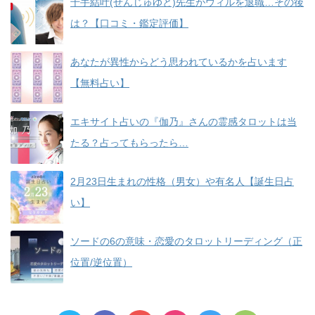
千手結叶(せんじゅゆと)先生がウィルを退職…その後
は？【口コミ・鑑定評価】
あなたが異性からどう思われているかを占います
【無料占い】
エキサイト占いの『伽乃』さんの霊感タロットは当
たる？占ってもらったら…
2月23日生まれの性格（男女）や有名人【誕生日占
い】
ソードの6の意味・恋愛のタロットリーディング（正
位置/逆位置）