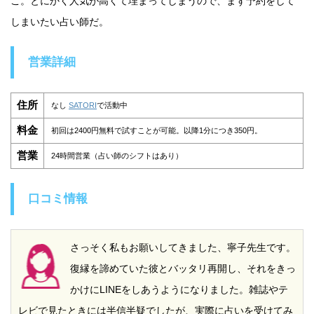
こ。とにかく人気が高くて埋まってしまうので、まず予約をして
しまいたい占い師だ。
営業詳細
住所
なし
SATORI
で活動中
料金
初回は2400円無料で試すことが可能。以降1分につき350円。
営業
24時間営業（占い師のシフトはあり）
口コミ情報
さっそく私もお願いしてきました、寧子先生です。
復縁を諦めていた彼とバッタリ再開し、それをきっ
かけにLINEをしあうようになりました。雑誌やテ
レビで見たときには半信半疑でしたが、実際に占いを受けてみ