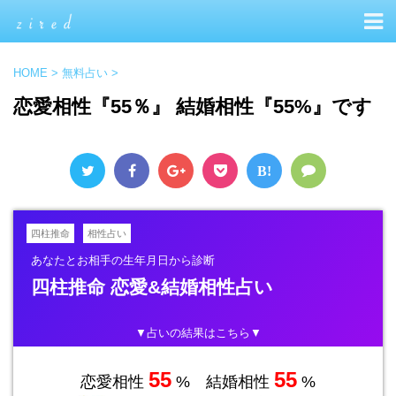
HOME
>
無料占い
>
恋愛相性『55％』 結婚相性『55%』です
B!
四柱推命
相性占い
あなたとお相手の生年月日から診断
四柱推命 恋愛&結婚相性占い
▼占いの結果はこちら▼
55
55
恋愛相性
% 結婚相性
%