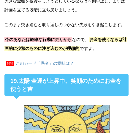
大きな金額を投資をしようとしているならば即刻中止し、まずは
計画を立てる段階に立ち戻りましょう。
このまま突き進むと取り返しのつかない失敗を引き起こします。
今のあなたは軽率な行動に走りがち
なので、
お金を使うならば計
画的に少額のものに注ぎ込むのが理想的
ですよ。
このカード「愚者」の意味は？
解説
19.太陽 金運が上昇中。笑顔のためにお金を
使うと吉