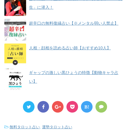
生」に潜入！
超辛口の無料復縁占い【※メンタル弱い人禁止】
人相・顔相を読める占い師【おすすめ10人】
ギャップの激しい黒ひょうの特徴【動物キャラ占
い】
B!
-
無料タロット占い
,
運勢タロット占い