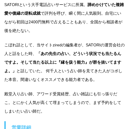
SATORIという大手電話占いサービスに所属。
諦めかけていた複雑
愛や復縁の逆転成就
で評判を呼び、瞬く間に人気殺到。自宅にい
ながら初回は2400円無料で占えることもあり、全国から相談者が
後を絶たない。
こぼれ話として、当サイトziredの編集者が、SATORIの運営会社の
人と話をした時、
「あの先生の占い、どういう状況でも当たるん
ですよ。そして当たる以上に『縁を扱う能力』が群を抜いてます
よ。」
と話していた。 何千人という占い師を見てきた人がコボし
た本音。間違いなくオススメできる能力者である。
殿堂入り占い師、アワード受賞経歴、占い雑誌にも引っ張りだ
こ。とにかく人気が高くて埋まってしまうので、まず予約をして
しまいたい占い師だ。
営業詳細