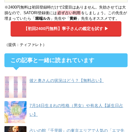
※2400円無料は初回登録時だけで2度目はありません。失効させては大
損なので、SATORI登録後には
必ず占い利用
をしましょう。この先生が
埋まっていたら「
堀端ルカ
」先生や「
黄鈴
」先生もオススメです。
【初回2400円無料】
寧子さんの鑑定を試す ▶︎
（提供：ティファレト）
この記事と一緒に読まれています
彼と奥さんの状況はどう？【無料占い】
7月14日生まれの性格（男女）や有名人【誕生日占
い】
占いの館『千里眼』の東京エリアで人気の「エマ先