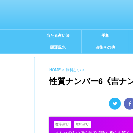
当たる占い師
手相
開運風水
占術その他
HOME
>
無料占い
>
性質ナンバー6《吉ナ
数字占い
無料占い
あなたのもつ運命数で特徴や相性を解く