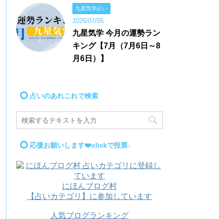
九星気学占い
2026/07/05
九星気学 今月の運勢ラン
キング【7月（7月6日～8
月6日）】
占いのあれこれで検索
応援お願いします❤️clickで投票↓
にほんブログ村
【占いカテゴリ】に参加しています
人気ブログランキング