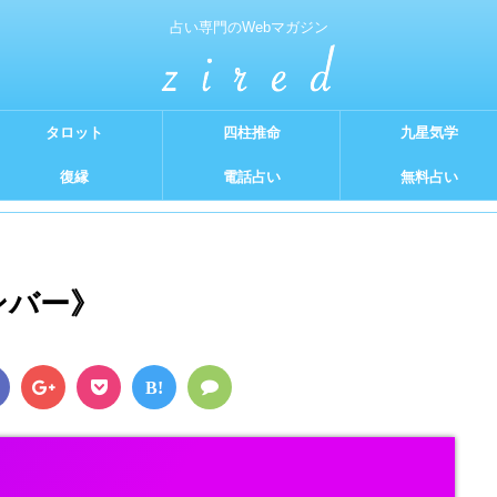
占い専門のWebマガジン
タロット
四柱推命
九星気学
復縁
電話占い
無料占い
ンバー》
B!