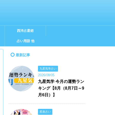
西洋占星術
占い用語 他
最新記事
九星気学占い
2026/08/05
九星気学 今月の運勢ラン
キング【8月（8月7日～9
月6日）】
星座占い