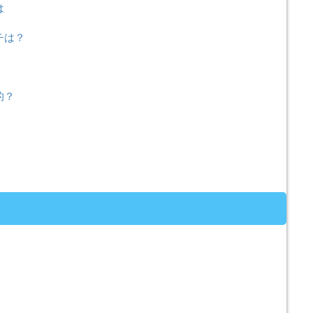
は
チは？
的？