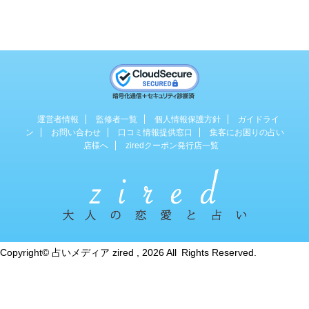
運営者情報
監修者一覧
個人情報保護方針
ガイドライ
ン
お問い合わせ
口コミ情報提供窓口
集客にお困りの占い
店様へ
ziredクーポン発行店一覧
占い専門のWebマガジン
Copyright© 占いメディア zired , 2026 All Rights Reserved.