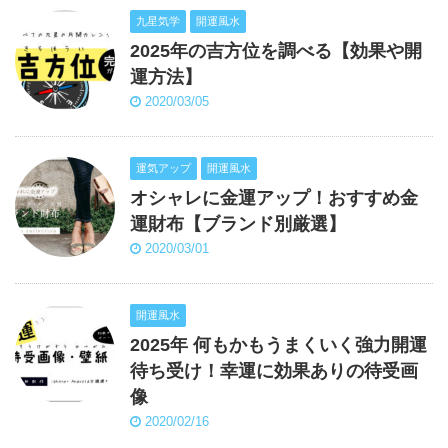
九星気学
開運風水
2025年の吉方位を調べる【効果や開
運方法】
2020/03/05
運気アップ
開運風水
オシャレに金運アップ！おすすめ金
運財布【ブランド別厳選】
2020/03/01
開運風水
2025年 何もかもうまくいく強力開運
待ち受け！幸運に効果ありの待受画
像
2020/02/16