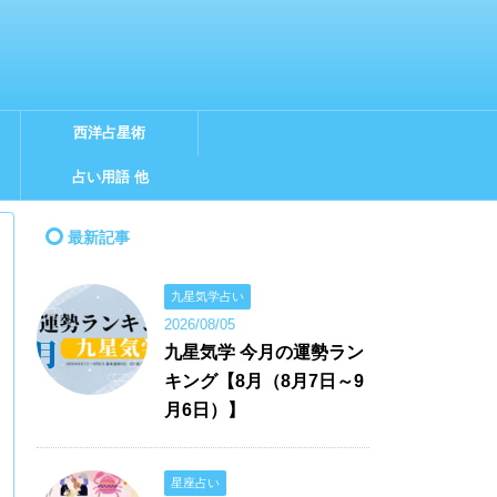
西洋占星術
占い用語 他
最新記事
九星気学占い
2026/08/05
九星気学 今月の運勢ラン
キング【8月（8月7日～9
月6日）】
星座占い