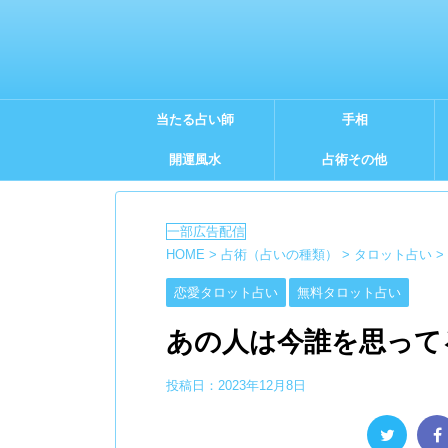
当たる占い師
手相
開運風水
占術その他
HOME
>
占術（占いの種類）
>
タロット占い
>
恋愛タロット占い
無料タロット占い
あの人は今誰を思って
投稿日：
2023年12月8日