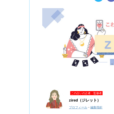
この占いの占者・監修者
zired（ジレット）
プロフィール
・
編集指針