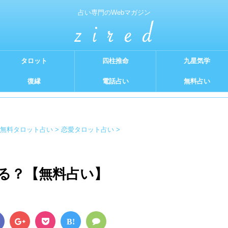
占い専門のWebマガジン
タロット
四柱推命
九星気学
復縁
電話占い
無料占い
無料タロット占い
>
恋愛タロット占い
>
る？【無料占い】
B!