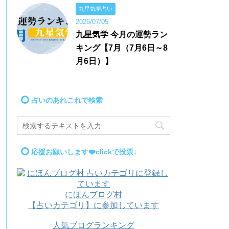
九星気学占い
2026/07/05
九星気学 今月の運勢ラン
キング【7月（7月6日～8
月6日）】
占いのあれこれで検索
応援お願いします❤️clickで投票↓
にほんブログ村
【占いカテゴリ】に参加しています
人気ブログランキング