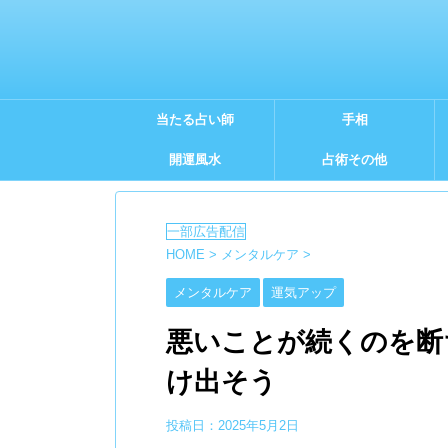
当たる占い師
手相
開運風水
占術その他
HOME
>
メンタルケア
>
メンタルケア
運気アップ
悪いことが続くのを断
け出そう
投稿日：
2025年5月2日