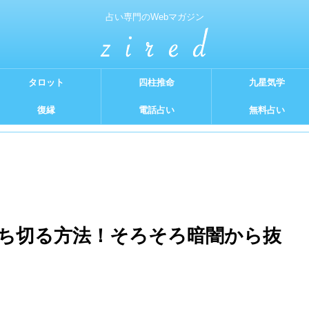
占い専門のWebマガジン
タロット
四柱推命
九星気学
復縁
電話占い
無料占い
ち切る方法！そろそろ暗闇から抜