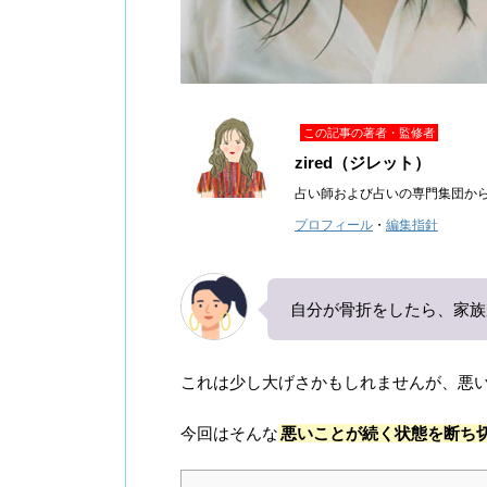
この記事の著者・監修者
zired（ジレット）
占い師および占いの専門集団か
プロフィール
・
編集指針
自分が骨折をしたら、家族
これは少し大げさかもしれませんが、悪
今回はそんな
悪いことが続く状態を断ち