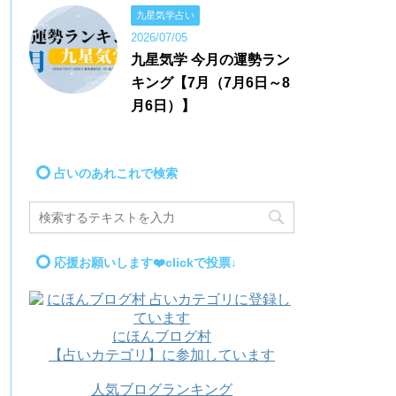
九星気学占い
2026/07/05
九星気学 今月の運勢ラン
キング【7月（7月6日～8
月6日）】
占いのあれこれで検索
応援お願いします❤️clickで投票↓
にほんブログ村
【占いカテゴリ】に参加しています
人気ブログランキング