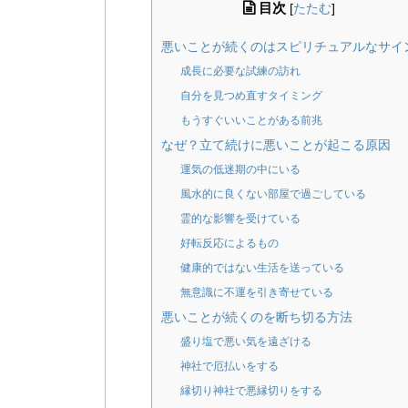
目次
[
たたむ
]
悪いことが続くのはスピリチュアルなサイ
成長に必要な試練の訪れ
自分を見つめ直すタイミング
もうすぐいいことがある前兆
なぜ？立て続けに悪いことが起こる原因
運気の低迷期の中にいる
風水的に良くない部屋で過ごしている
霊的な影響を受けている
好転反応によるもの
健康的ではない生活を送っている
無意識に不運を引き寄せている
悪いことが続くのを断ち切る方法
盛り塩で悪い気を遠ざける
神社で厄払いをする
縁切り神社で悪縁切りをする