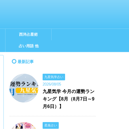
西洋占星術
占い用語 他
最新記事
九星気学占い
2026/08/05
九星気学 今月の運勢ラン
キング【8月（8月7日～9
月6日）】
星座占い