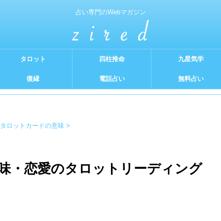
占い専門のWebマガジン
タロット
四柱推命
九星気学
復縁
電話占い
無料占い
タロットカードの意味
>
味・恋愛のタロットリーディング