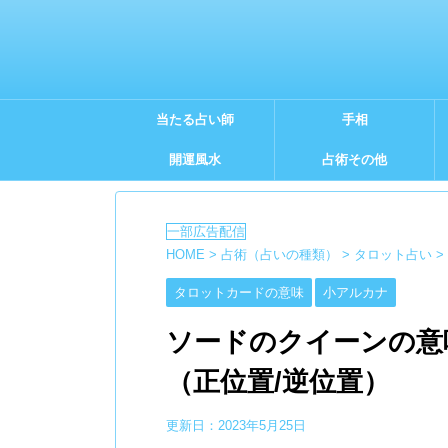
当たる占い師
手相
開運風水
占術その他
HOME
>
占術（占いの種類）
>
タロット占い
>
タロットカードの意味
小アルカナ
ソードのクイーンの意
（正位置/逆位置）
更新日：
2023年5月25日