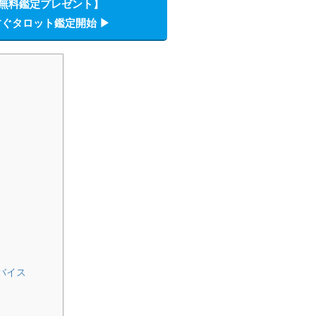
無料鑑定プレゼント】
ぐタロット鑑定開始 ▶︎
バイス