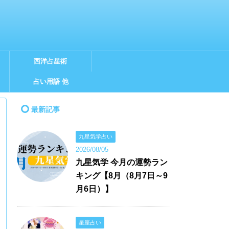
西洋占星術
占い用語 他
最新記事
九星気学占い
2026/08/05
九星気学 今月の運勢ラン
キング【8月（8月7日～9
月6日）】
星座占い