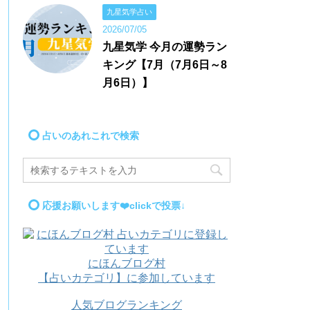
九星気学占い
2026/07/05
九星気学 今月の運勢ラン
キング【7月（7月6日～8
月6日）】
占いのあれこれで検索
応援お願いします❤️clickで投票↓
にほんブログ村
【占いカテゴリ】に参加しています
人気ブログランキング