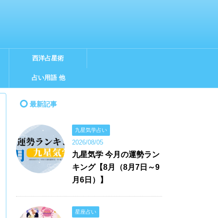
西洋占星術
占い用語 他
最新記事
九星気学占い
2026/08/05
九星気学 今月の運勢ラン
キング【8月（8月7日～9
月6日）】
星座占い