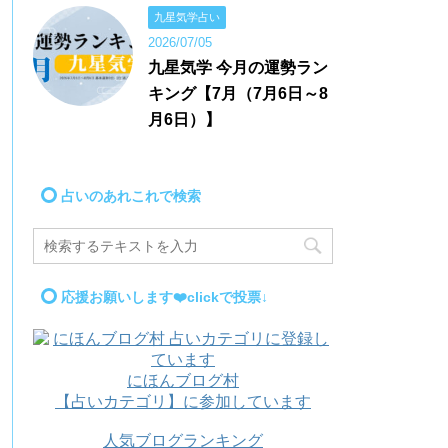
九星気学占い
2026/07/05
九星気学 今月の運勢ラン
キング【7月（7月6日～8
月6日）】
占いのあれこれで検索
応援お願いします❤️clickで投票↓
にほんブログ村
【占いカテゴリ】に参加しています
人気ブログランキング