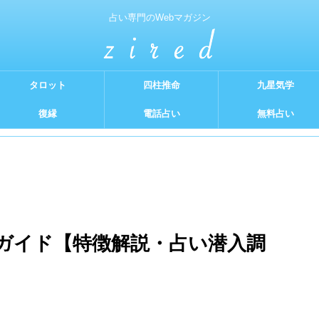
占い専門のWebマガジン
タロット
四柱推命
九星気学
復縁
電話占い
無料占い
ガイド【特徴解説・占い潜入調