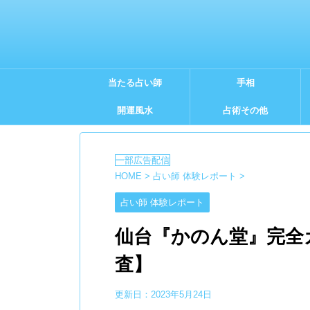
当たる占い師
手相
開運風水
占術その他
HOME
>
占い師 体験レポート
>
占い師 体験レポート
仙台『かのん堂』完全
査】
更新日：
2023年5月24日