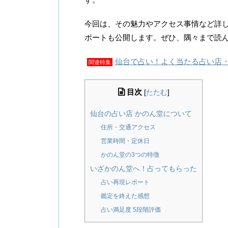
今回は、その魅力やアクセス事情など詳
ポートも公開します。ぜひ、隅々まで読
仙台で占い！よく当たる占い店
関連特集
目次
[
たたむ
]
仙台の占い店 かのん堂について
住所・交通アクセス
営業時間・定休日
かのん堂の3つの特徴
いざかのん堂へ！占ってもらった
占い再現レポート
鑑定を終えた感想
占い満足度 5段階評価