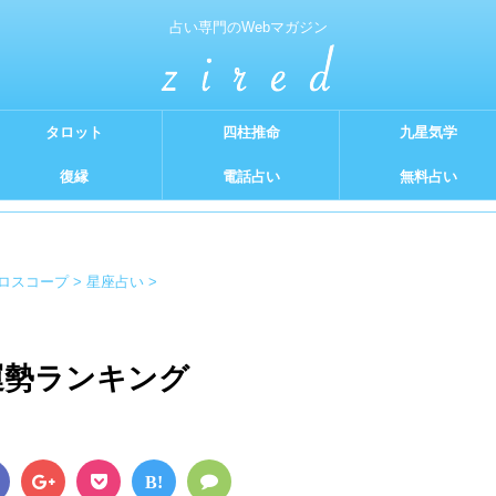
占い専門のWebマガジン
タロット
四柱推命
九星気学
復縁
電話占い
無料占い
ロスコープ
>
星座占い
>
運勢ランキング
B!