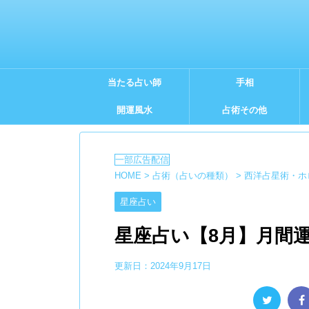
当たる占い師
手相
開運風水
占術その他
HOME
>
占術（占いの種類）
>
西洋占星術・ホ
星座占い
星座占い【8月】月間
更新日：
2024年9月17日