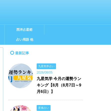
西洋占星術
占い用語 他
最新記事
九星気学占い
2026/08/05
九星気学 今月の運勢ラン
キング【8月（8月7日～9
月6日）】
星座占い