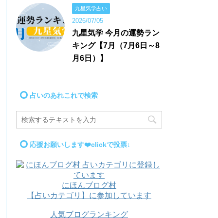
九星気学占い
2026/07/05
九星気学 今月の運勢ラン
キング【7月（7月6日～8
月6日）】
占いのあれこれで検索
応援お願いします❤️clickで投票↓
にほんブログ村
【占いカテゴリ】に参加しています
人気ブログランキング