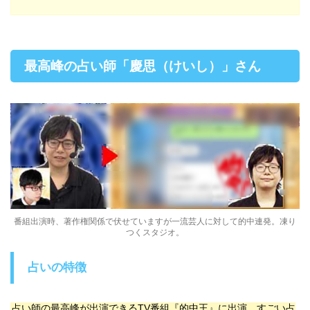
最高峰の占い師「慶思（けいし）」さん
番組出演時、著作権関係で伏せていますが一流芸人に対して的中連発。凍り
つくスタジオ。
占いの特徴
占い師の最高峰が出演できるTV番組『的中王』に出演。すごい占