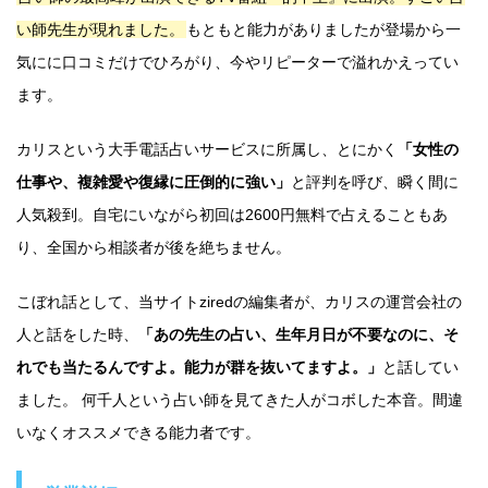
い師先生が現れました。
もともと能力がありましたが登場から一
気にに口コミだけでひろがり、今やリピーターで溢れかえってい
ます。
カリスという大手電話占いサービスに所属し、とにかく
「女性の
仕事や、複雑愛や復縁に圧倒的に強い」
と評判を呼び、瞬く間に
人気殺到。自宅にいながら初回は2600円無料で占えることもあ
り、全国から相談者が後を絶ちません。
こぼれ話として、当サイトziredの編集者が、カリスの運営会社の
人と話をした時、
「あの先生の占い、生年月日が不要なのに、そ
れでも当たるんですよ。能力が群を抜いてますよ。」
と話してい
ました。 何千人という占い師を見てきた人がコボした本音。間違
いなくオススメできる能力者です。