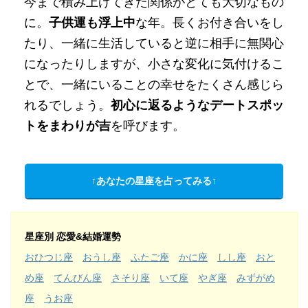
今まで積み上げてきた関係がとても大切なもの
に。
子供運も浮上中
な年。長くお付き合いをし
たり、一緒に生活していると逆に相手に無関心
になったりしますが、小さな変化に気付けるこ
とで、一緒にいることの幸せをたくさん感じら
れるでしょう。
初心に返るようなデートスポッ
トをまわりが吉
を呼びます。
↑あなたの星座を占ってみる↑
星座別 恋愛&結婚運勢
おひつじ座
おうし座
ふたご座
かに座
しし座
おと
め座
てんびん座
さそり座
いて座
やぎ座
みずがめ
座
うお座