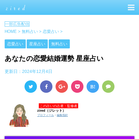
HOME
>
無料占い
>
恋愛占い
>
恋愛占い
星座占い
無料占い
あなたの恋愛結婚運勢 星座占い
更新日：
2024年12月4日
B!
この占いの占者・監修者
zired（ジレット）
プロフィール
・
編集指針