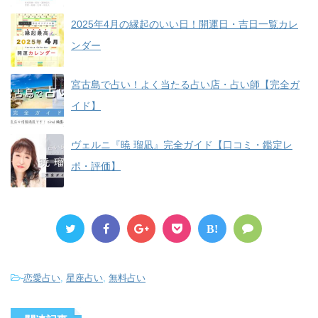
2025年4月の縁起のいい日！開運日・吉日一覧カレ
ンダー
宮古島で占い！よく当たる占い店・占い師【完全ガ
イド】
ヴェルニ『暁 瑠凪』完全ガイド【口コミ・鑑定レ
ポ・評価】
B!
-
恋愛占い
,
星座占い
,
無料占い