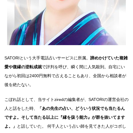
SATORIという大手電話占いサービスに所属。
諦めかけていた複雑
愛や復縁の逆転成就
で評判を呼び、瞬く間に人気殺到。自宅にい
ながら初回は2400円無料で占えることもあり、全国から相談者が
後を絶たない。
こぼれ話として、当サイトziredの編集者が、SATORIの運営会社の
人と話をした時、
「あの先生の占い、どういう状況でも当たるん
ですよ。そして当たる以上に『縁を扱う能力』が群を抜いてます
よ。」
と話していた。 何千人という占い師を見てきた人がコボし