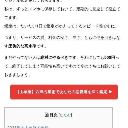
リジナル鑑定をしてもらえます。
私は、ずっとスマホに保存しておいて、定期的に見返して役立て
てます。
鑑定は、だいたい1日で鑑定がかえってくるスピード感ですね。
つまり、サービスの質、料金の安さ、早さ、ともに他を引きはな
す
圧倒的な高水準
です。
まだやってない人は
絶対にやるべき
です。それにしても
500円
っ
て…終了してしまう可能性も高いですので今のうちにお願いして
おきましょう。
【山羊座】西洋占星術であなたの恋愛運を深く鑑定 ▶︎
目次
[
たたむ
]
2021年の山羊座の運勢