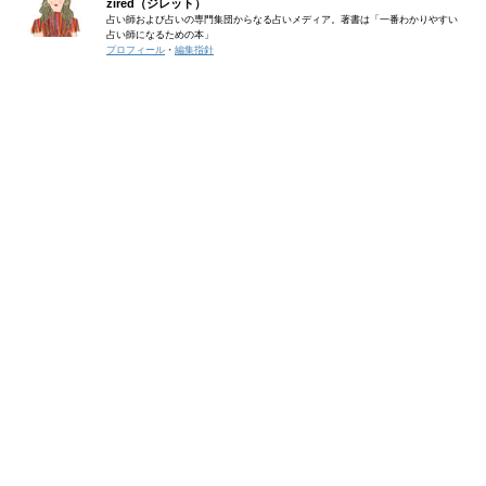
zired（ジレット）
占い師および占いの専門集団からなる占いメディア。著書は「一番わかりやすい
占い師になるための本」
プロフィール
・
編集指針