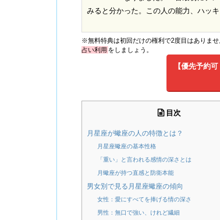
みると分かった。この人の能力、ハッキ
※無料特典は初回だけの権利で2度目はありま
占い利用
をしましょう。
【優先予約可・
目次
月星座が蠍座の人の特徴とは？
月星座蠍座の基本性格
「重い」と言われる感情の深さとは
月蠍座が持つ直感と防衛本能
男女別で見る月星座蠍座の傾向
女性：愛にすべてを捧げる情の深さ
男性：無口で強い、けれど繊細