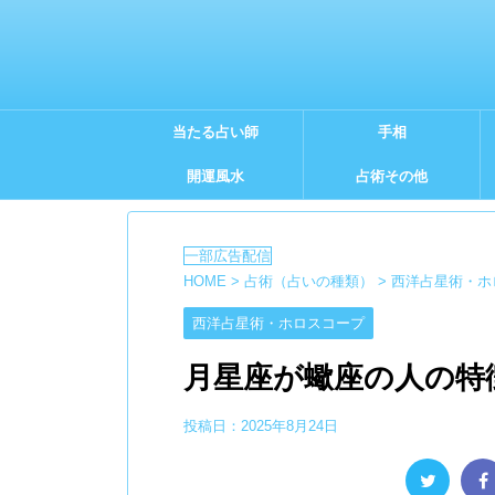
当たる占い師
手相
開運風水
占術その他
HOME
>
占術（占いの種類）
>
西洋占星術・ホ
西洋占星術・ホロスコープ
月星座が蠍座の人の特
投稿日：
2025年8月24日