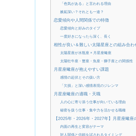
「色気がある」と言われる理由
嫉妬深い？それとも一途？
恋愛傾向や人間関係での特徴
恋愛傾向と好みのタイプ
一度好きになったら深く、長く
相性が良い＆難しい太陽星座との組み合わ
太陽星座が水瓶座 × 月星座蠍座
太陽牡牛座・蟹座・魚座・獅子座との関係性
月星座蠍座が抱えやすい課題
感情の起伏とその扱い方
「欠損」と深い感情表現のジレンマ
月星座蠍座の適職・天職
人の心に寄り添う仕事が向いている理由
秘密を扱う仕事・集中力を活かせる職種
【2025年・2026年・2027年】月星座蠍
内面の再生と変容がテーマ
対人関係と信頼を試されるタイミング