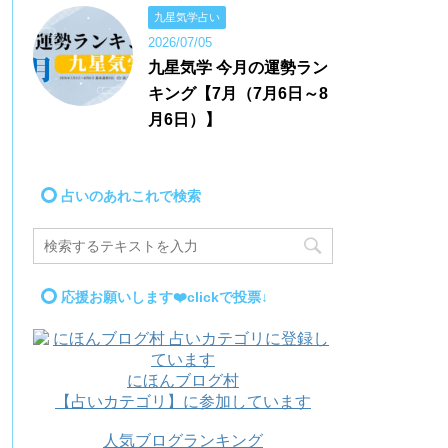
九星気学占い
2026/07/05
九星気学 今月の運勢ラン
キング【7月（7月6日～8
月6日）】
占いのあれこれで検索
応援お願いします❤️clickで投票↓
にほんブログ村
【占いカテゴリ】に参加しています
人気ブログランキング