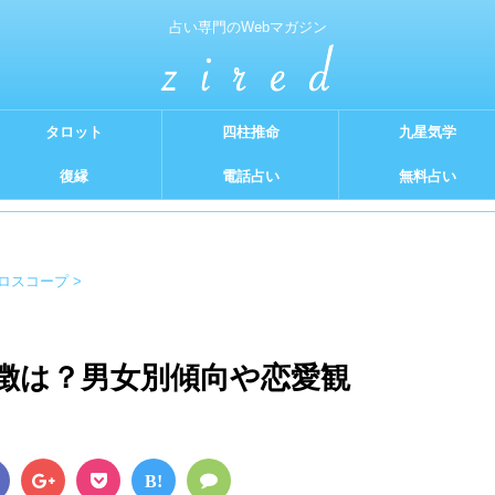
占い専門のWebマガジン
タロット
四柱推命
九星気学
復縁
電話占い
無料占い
ロスコープ
>
徴は？男女別傾向や恋愛観
B!