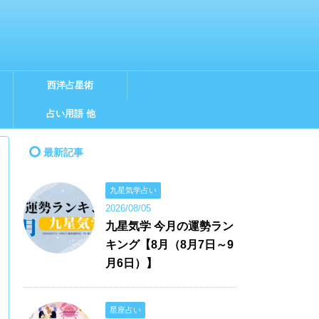
西洋占星術
占い用語 他
最新記事
九星気学占い
2026/08/05
九星気学 今月の運勢ラン
キング【8月（8月7日～9
月6日）】
星座占い