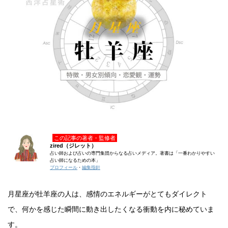
この記事の著者・監修者
zired（ジレット）
占い師および占いの専門集団からなる占いメディア。著書は「一番わかりやすい
占い師になるための本」
プロフィール
・
編集指針
月星座が牡羊座の人は、感情のエネルギーがとてもダイレクト
で、何かを感じた瞬間に動き出したくなる衝動を内に秘めていま
す。