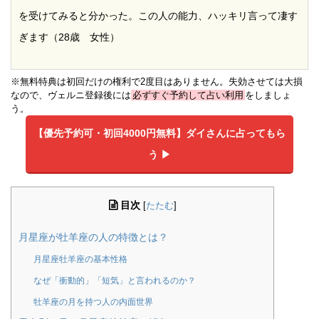
を受けてみると分かった。この人の能力、ハッキリ言って凄す
ぎます（28歳 女性）
※無料特典は初回だけの権利で2度目はありません。失効させては大損
なので、ヴェルニ登録後には
必ずすぐ予約して占い利用
をしましょ
う。
【優先予約可・初回4000円無料】
ダイさんに占ってもら
う ▶︎
目次
[
たたむ
]
月星座が牡羊座の人の特徴とは？
月星座牡羊座の基本性格
なぜ「衝動的」「短気」と言われるのか？
牡羊座の月を持つ人の内面世界