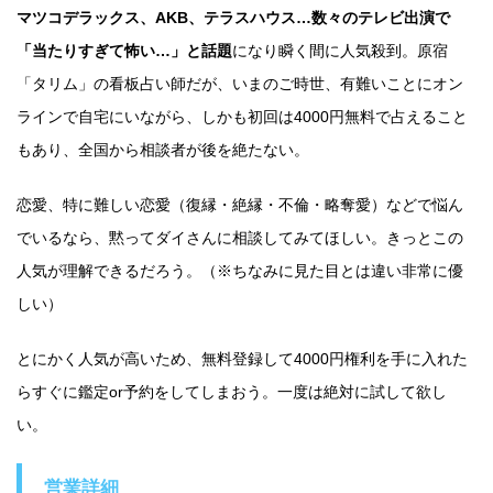
マツコデラックス、AKB、テラスハウス…数々のテレビ出演で
「当たりすぎて怖い…」と話題
になり瞬く間に人気殺到。原宿
「タリム」の看板占い師だが、いまのご時世、有難いことにオン
ラインで自宅にいながら、しかも初回は4000円無料で占えること
もあり、全国から相談者が後を絶たない。
恋愛、特に難しい恋愛（復縁・絶縁・不倫・略奪愛）などで悩ん
でいるなら、黙ってダイさんに相談してみてほしい。きっとこの
人気が理解できるだろう。（※ちなみに見た目とは違い非常に優
しい）
とにかく人気が高いため、無料登録して4000円権利を手に入れた
らすぐに鑑定or予約をしてしまおう。一度は絶対に試して欲し
い。
営業詳細