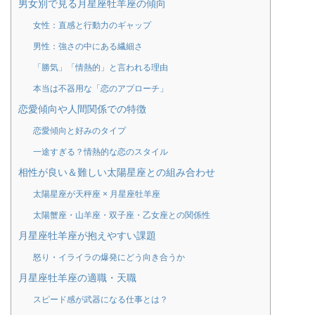
男女別で見る月星座牡羊座の傾向
女性：直感と行動力のギャップ
男性：強さの中にある繊細さ
「勝気」「情熱的」と言われる理由
本当は不器用な「恋のアプローチ」
恋愛傾向や人間関係での特徴
恋愛傾向と好みのタイプ
一途すぎる？情熱的な恋のスタイル
相性が良い＆難しい太陽星座との組み合わせ
太陽星座が天秤座 × 月星座牡羊座
太陽蟹座・山羊座・双子座・乙女座との関係性
月星座牡羊座が抱えやすい課題
怒り・イライラの爆発にどう向き合うか
月星座牡羊座の適職・天職
スピード感が武器になる仕事とは？