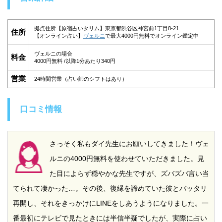
拠点住所【原宿占いタリム】東京都渋谷区神宮前1丁目8-21
住所
【オンライン占い】
ヴェルニ
で最大4000円無料でオンライン鑑定中
ヴェルニの場合
料金
4000円無料 /以降1分あたり340円
営業
24時間営業（占い師のシフトはあり）
口コミ情報
さっそく私もダイ先生にお願いしてきました！ヴェ
ルニの4000円無料を使わせていただきました。見
た目によらず穏やかな先生ですが、ズバズバ言い当
てられて凄かった…。その後、復縁を諦めていた彼とバッタリ
再開し、それをきっかけにLINEをしあうようになりました。一
番最初にテレビで見たときには半信半疑でしたが、実際に占い