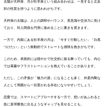
太陽が天秤座、月が牡羊座という組み合わせは、一見すると正反
対の性質を持つように思われがちです。
天秤座の太陽は、人との調和やバランス、美意識や交渉力に長け
ており、対人関係を円滑に進めることに重きを置きます。
一方で、内面にある牡羊座の月は、「今すぐ行動したい」「白黒
つけたい」という衝動的でストレートな感情を抱きがちです。
このため、表面的には穏やかで社交的に振る舞っていても、内心
では葛藤やフラストレーションを抱えていることがあります。
ただし、この矛盾が「魅力の源」になることも多く、外柔内剛な
人として周囲から一目置かれる存在になりやすいでしょう。
恋愛では、スマートにアプローチする一方で、想いがあふれると
急に直球勝負に出るようなギャップを見せることも。