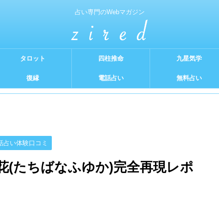
占い専門のWebマガジン
タロット
四柱推命
九星気学
復縁
電話占い
無料占い
話占い体験口コミ
冬花(たちばなふゆか)完全再現レポ