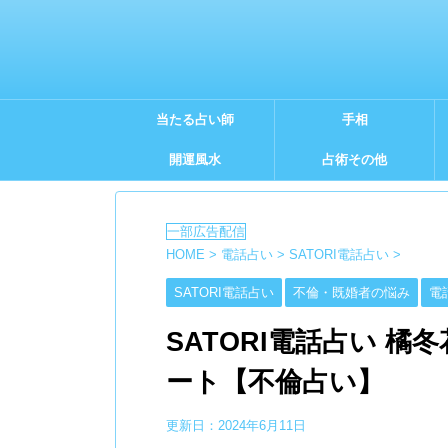
当たる占い師
手相
開運風水
占術その他
HOME
>
電話占い
>
SATORI電話占い
>
SATORI電話占い
不倫・既婚者の悩み
電
SATORI電話占い 橘
ート【不倫占い】
更新日：
2024年6月11日