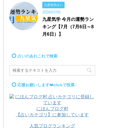
九星気学占い
2026/07/05
九星気学 今月の運勢ラン
キング【7月（7月6日～8
月6日）】
占いのあれこれで検索
応援お願いします❤️clickで投票↓
にほんブログ村
【占いカテゴリ】に参加しています
人気ブログランキング