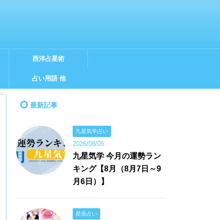
西洋占星術
占い用語 他
最新記事
九星気学占い
2026/08/05
九星気学 今月の運勢ラン
キング【8月（8月7日～9
月6日）】
星座占い