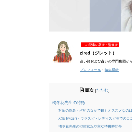
この記事の著者・監修者
zired（ジレット）
占い師および占いの専門集団か
プロフィール
・
編集指針
目次
[
たたむ
]
橘冬花先生の特徴
対応の悩み・占術のなかで最もオススメなの
X(旧Twitter)・ウラスピ・レディスピ等での口
橘冬花先生の混雑状況や主な待機時間帯