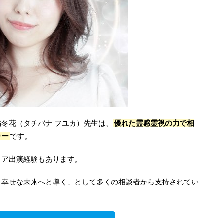
橘冬花（タチバナ フユカ）先生は、
優れた霊感霊視の力で相
カー
です。
ィア出演経験もあります。
を幸せな未来へと導く、として多くの相談者から支持されてい