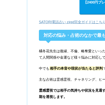
【2400円プ
SATORI電話占い zired完全ガイドはこちら
対応の悩み・占術のなかで最
橘冬花先生は復縁、不倫、略奪愛といっ
て人間関係や金運など様々悩みに対応し
中でも
相手の本音や現状が当たると評判
主な占術は霊感霊視、チャネリング、ヒ
霊感霊視では相手の気持ちや状況を見通
期を透視します。