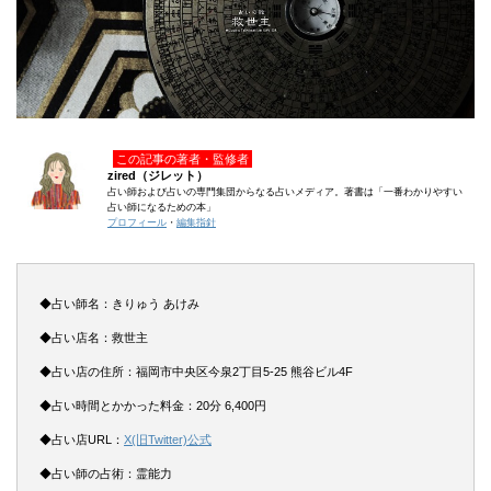
この記事の著者・監修者
zired（ジレット）
占い師および占いの専門集団からなる占いメディア。著書は「一番わかりやすい
占い師になるための本」
プロフィール
・
編集指針
◆占い師名：きりゅう あけみ
◆占い店名：救世主
◆占い店の住所：福岡市中央区今泉2丁目5-25 熊谷ビル4F
◆占い時間とかかった料金：20分 6,400円
◆占い店URL：
X(旧Twitter)公式
◆占い師の占術：霊能力