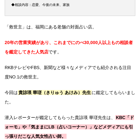
◆相談内容：恋愛、今後の未来、家族
「救世主」は、福岡にある老舗の対面占い店。
20年の営業実績があり、これまでにのべ30,000人以上もの相談者
を鑑定してきた人気店
です。
RKBテレビやFBS、新聞など様々なメディアでも紹介される注目
度NO.1の救世主。
今回は
貴諒瑛 華瑳（きりゅう あけみ）先生
に鑑定してもらいまし
た。
潜入レポーターが鑑定してもらった貴諒瑛 華瑳先生は、
KBC「ド
ォーモ」や「気ままにLB（占いコーナー）」などメディアにも引
っ張りだこな人気女性占い師。