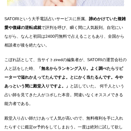
SATORIという大手電話占いサービスに所属。
諦めかけていた複雑
愛や復縁の逆転成就
で評判を呼び、瞬く間に人気殺到。自宅にい
ながら、なんと初回は2400円無料で占えることもあり、全国から
相談者が後を絶たない。
こぼれ話として、当サイトziredの編集者が、SATORIの運営会社の
人と話をした時、
「無名からランキング入り。よく調べたらリピ
ーターで溢れかえってたんですよ。とにかく当たるんです。今や
あっという間に殿堂入りですよ。」
と話していた。 何千人という
占い師を見てきた人がコボした本音。間違いなくオススメできる
能力者である。
殿堂入り占い師だけあって人気が高いので、無料権利を手に入れ
たらすぐに鑑定or予約をしてしまおう。一度は絶対に試して欲し