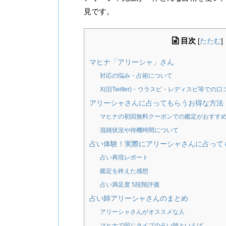
見です。
目次
[
たたむ
]
マヒナ「アリーシャ」さん
対応の悩み・占術について
X(旧Twitter)・ウラスピ・レディスピ等での口
アリーシャさんに占ってもらうお得な方法
マヒナの初回無料クーポンでの鑑定がおすす
混雑状況や待機時間について
占い体験！実際にアリーシャさんに占って
占い再現レポート
鑑定を終えた感想
占い満足度 5段階評価
占い師アリーシャさんのまとめ
アリーシャさんがオススメな人
マヒナで同じタイプの占い師といえば