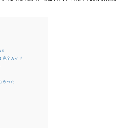
コミ
！完全ガイド
め
もらった