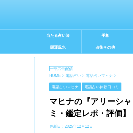
当たる占い師
手相
開運風水
占術その他
HOME
>
電話占い
>
電話占いマヒナ
>
電話占いマヒナ
電話占い体験口コミ
マヒナの『アリーシャ
ミ・鑑定レポ・評価】
更新日：
2025年12月12日