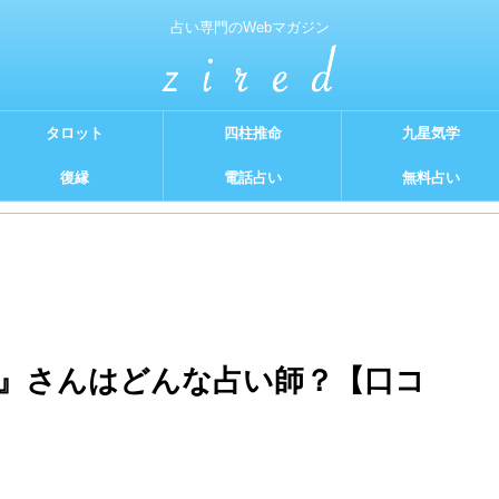
占い専門のWebマガジン
タロット
四柱推命
九星気学
復縁
電話占い
無料占い
』さんはどんな占い師？【口コ