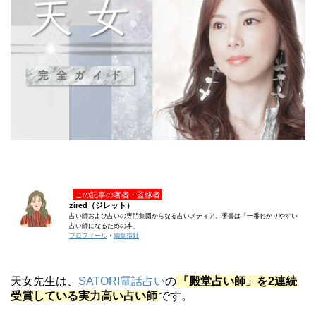
この記事の著者・監修者
zired（ジレット）
占い師および占いの専門集団からなる占いメディア。著書は「一番わかりやすい
占い師になるための本」
プロフィール
・
編集指針
天女先生は、
SATORI電話占い
の
「殿堂占い師」を2連続
受賞している実力高い占い師
です。