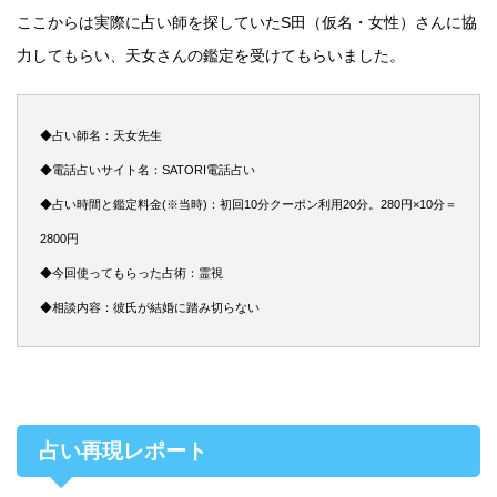
ここからは実際に占い師を探していたS田（仮名・女性）さんに協
力してもらい、天女さんの鑑定を受けてもらいました。
◆占い師名：天女先生
◆電話占いサイト名：SATORI電話占い
◆占い時間と鑑定料金(※当時)：初回10分クーポン利用20分。280円×10分＝
2800円
◆今回使ってもらった占術：霊視
◆相談内容：彼氏が結婚に踏み切らない
占い再現レポート