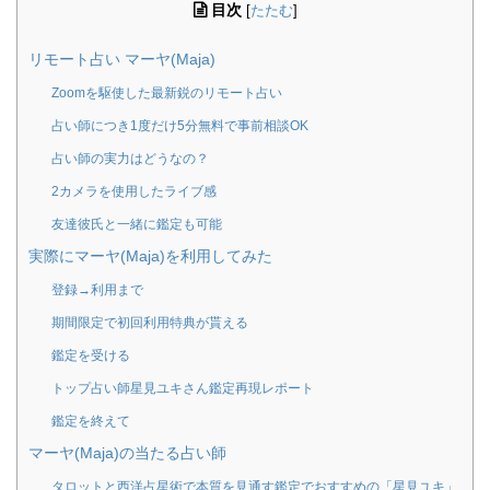
目次
[
たたむ
]
リモート占い マーヤ(Maja)
Zoomを駆使した最新鋭のリモート占い
占い師につき1度だけ5分無料で事前相談OK
占い師の実力はどうなの？
2カメラを使用したライブ感
友達彼氏と一緒に鑑定も可能
実際にマーヤ(Maja)を利用してみた
登録→利用まで
期間限定で初回利用特典が貰える
鑑定を受ける
トップ占い師星見ユキさん鑑定再現レポート
鑑定を終えて
マーヤ(Maja)の当たる占い師
タロットと西洋占星術で本質を見通す鑑定でおすすめの「星見ユキ」