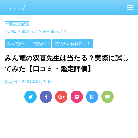
HOME
>
電話占い
>
みん電占い
>
みん電占い
電話占い
電話占い体験口コミ
みん電の双喜先生は当たる？実際に試し
てみた【口コミ・鑑定評価】
投稿日：
2024年3月30日
B!