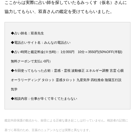
ここからは実際に占い師を探していたるみっくす（仮名）さんに
協力してもらい、双喜さんの鑑定を受けてもらいました。
◆占い師名：双喜先生
◆電話占いサイト名：みんなの電話占い
◆占い時間と鑑定料金(※当時)： 1分355円 10分＝3550円(50%OFF(半額)
無料クーポンで支払い0円）
◆今回使ってもらった占術：霊感・霊視 波動修正 エネルギー調整 言霊 心眼
オーラリーディング タロット 霊感タロット 九星気学 四柱推命 陰陽五行説
気学
◆相談内容：仕事が辛くて辛くてたまらない
鑑定内容保護の観点から、録音による正確な書き起こしは行っていません。相談者の記憶に
基づく再現のため、言葉のニュアンスなどは実際と異なります。