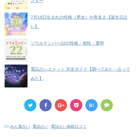
ンダー
7月19日生まれの性格（男女）や有名人【誕生日占
い】
ソウルナンバー22の性格・相性・運勢
電話占いコメット 完全ガイド【調べてみた・占って
みた】
B!
-
みん電占い
,
電話占い
,
電話占い体験口コミ