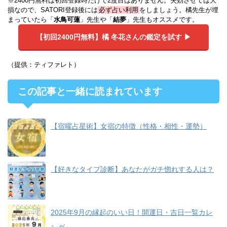
※2400円無料は初回登録時だけで2度目はありません。失効させては大
損なので、SATORI登録後には
必ず占い利用
をしましょう。橘先生が埋
まっていたら「
水鳥可蓮
」先生や「
結夢
」先生もオススメです。
【初回2400円無料】
橘 冬花さんの鑑定を試す ▶︎
（提供：ティファレト）
この記事と一緒に読まれています
【宿曜占星術】女宿の特徴（性格・相性・運勢）
【好きなタイプ診断】あなたがガチ惚れする人は？
2025年9月の縁起のいい日！開運日・吉日一覧カレ