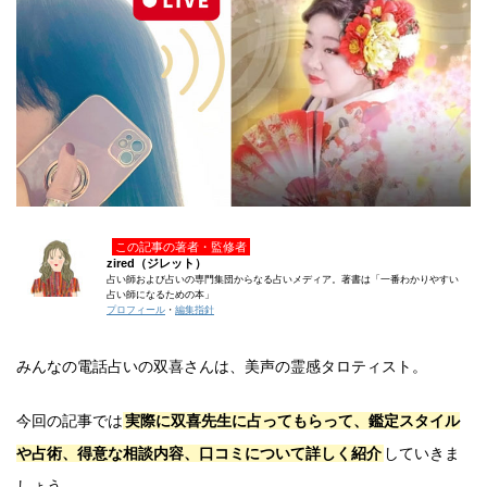
この記事の著者・監修者
zired（ジレット）
占い師および占いの専門集団からなる占いメディア。著書は「一番わかりやすい
占い師になるための本」
プロフィール
・
編集指針
みんなの電話占いの双喜さんは、美声の霊感タロティスト。
今回の記事では
実際に双喜先生に占ってもらって、鑑定スタイル
や占術、得意な相談内容、口コミについて詳しく紹介
していきま
しょう。