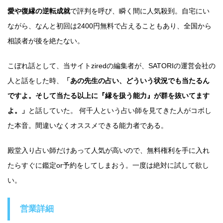
愛や復縁の逆転成就
で評判を呼び、瞬く間に人気殺到。自宅にい
ながら、なんと初回は2400円無料で占えることもあり、全国から
相談者が後を絶たない。
こぼれ話として、当サイトziredの編集者が、SATORIの運営会社の
人と話をした時、
「あの先生の占い、どういう状況でも当たるん
ですよ。そして当たる以上に『縁を扱う能力』が群を抜いてます
よ。」
と話していた。 何千人という占い師を見てきた人がコボし
た本音。間違いなくオススメできる能力者である。
殿堂入り占い師だけあって人気が高いので、無料権利を手に入れ
たらすぐに鑑定or予約をしてしまおう。一度は絶対に試して欲し
い。
営業詳細